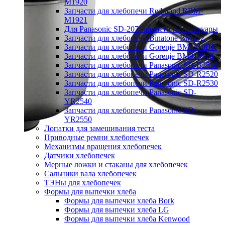
M1920
Запчасти для хлебопечи Redmond RBM-
M1921
Для Panasonic SD-207 запчасти и аксессуары
Запчасти для хлебопечи Binatone BM202
Запчасти для хлебопечи Gorenje BM1210BK
Запчасти для хлебопечи Gorenje BM910WII
Запчасти для хлебопечи Panasonic SD-B2510
Запчасти для хлебопечи Panasonic SD-R2520
Запчасти для хлебопечи Panasonic SD-R2530
Запчасти для хлебопечи Panasonic SD-
YR2540
Запчасти для хлебопечи Panasonic SD-
YR2550
Лопатки для замешивания теста
Приводные ремни хлебопечек
Механизмы вращения хлебопечек
Датчики хлебопечек
Мерные ложки и стаканы для хлебопечек
Сальники вала хлебопечек
ТЭНы для хлебопечек
Формы для выпечки хлеба
Формы для выпечки хлеба Bork
Формы для выпечки хлеба LG
Формы для выпечки хлеба Kenwood