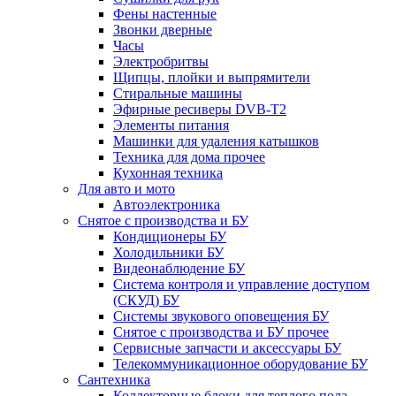
Фены настенные
Звонки дверные
Часы
Электробритвы
Щипцы, плойки и выпрямители
Стиральные машины
Эфирные ресиверы DVB-T2
Элементы питания
Машинки для удаления катышков
Техника для дома прочее
Кухонная техника
Для авто и мото
Автоэлектроника
Снятое с производства и БУ
Кондиционеры БУ
Холодильники БУ
Видеонаблюдение БУ
Система контроля и управление доступом
(СКУД) БУ
Системы звукового оповещения БУ
Снятое с производства и БУ прочее
Сервисные запчасти и аксессуары БУ
Телекоммуникационное оборудование БУ
Сантехника
Коллекторные блоки для теплого пола