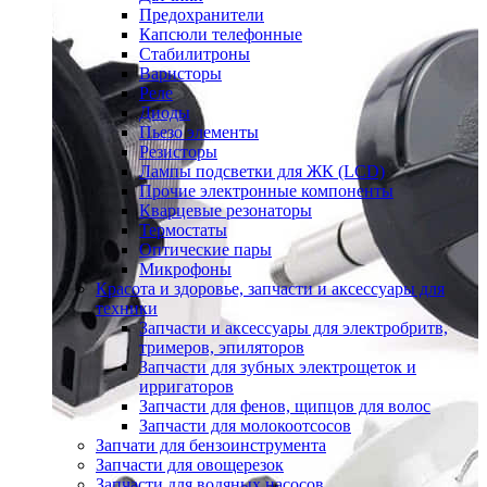
Предохранители
Капсюли телефонные
Стабилитроны
Варисторы
Реле
Диоды
Пьезо элементы
Резисторы
Лампы подсветки для ЖК (LCD)
Прочие электронные компоненты
Кварцевые резонаторы
Термостаты
Оптические пары
Микрофоны
Красота и здоровье, запчасти и аксессуары для
техники
Запчасти и аксессуары для электробритв,
тримеров, эпиляторов
Запчасти для зубных электрощеток и
ирригаторов
Запчасти для фенов, щипцов для волос
Запчасти для молокоотсосов
Запчати для бензоинструмента
Запчасти для овощерезок
Запчасти для водяных насосов