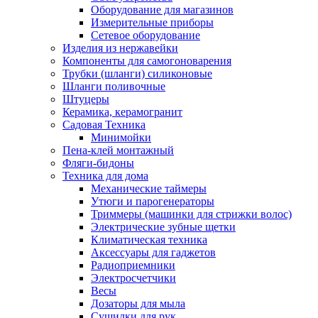
Оборудование для магазинов
Измерительные приборы
Сетевое оборудование
Изделия из нержавейки
Компоненты для самогоноварения
Трубки (шланги) силиконовые
Шланги поливочные
Штуцеры
Керамика, керамогранит
Садовая Техника
Минимойки
Пена-клей монтажный
Фляги-бидоны
Техника для дома
Механические таймеры
Утюги и парогенераторы
Триммеры (машинки для стрижки волос)
Электрические зубные щетки
Климатическая техника
Аксессуары для гаджетов
Радиоприемники
Электросчетчики
Весы
Дозаторы для мыла
Сушилки для рук