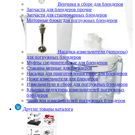
Венчики в сборе для блендеров
Запчасти для блендеров прочие
Запчасти для стационарных блендеров
Моторные блоки для погружных блендеров
Насадки-измельчители (чопперы)
для погружных блендеров
Муфты соединительные для блендеров
Стаканы мерные для блендеров
Насадки для приготовления пюре для блендеров
Ножи измельчителя для блендеров
Измельчители в сборе для погружных блендеров
Крышки-редукторы измельчителей погружных
блендеров
Чаши для измельчителей погружных блендеров
Другие товары каталога