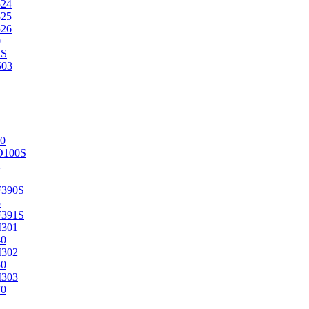
524
525
526
0
2S
503
0
D100S
2
F390S
3
F391S
M301
40
M302
50
M303
70