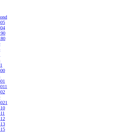
mond
505
504
190
180
0
5
1
5
1
500
3
501
011
502
9
5021
510
11
512
513
515