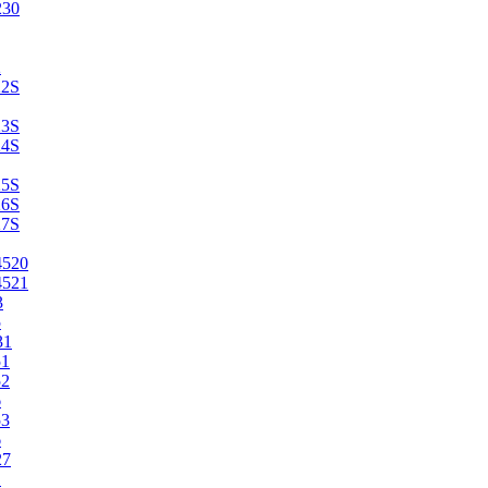
230
2
22S
23S
24S
25S
26S
27S
4520
4521
3
5
31
51
52
6
53
6
27
1