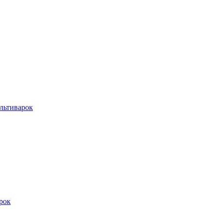
льтиварок
рок