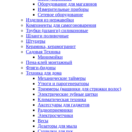
Оборудование для магазинов
Измерительные приборы
Сетевое оборудование
Изделия из нержавейки
Компоненты для самогоноварения
Трубки (шланги) силиконовые
Шланги поливочные
Штуцеры
Керамика, керамогранит
Садовая Техника
Минимойки
Пена-клей монтажный
Фляги-бидоны
Техника для дома
Механические таймеры
Утюги и парогенераторы
Триммеры (машинки для стрижки волос)
Электрические зубные щетки
Климатическая техника
Аксессуары для гаджетов
Радиоприемники
Электросчетчики
Весы
Дозаторы для мыла
Сушилки для рук