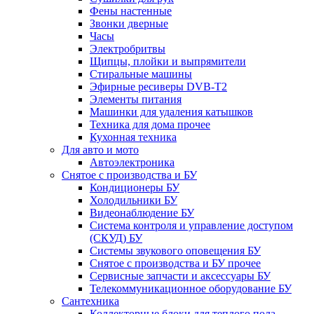
Фены настенные
Звонки дверные
Часы
Электробритвы
Щипцы, плойки и выпрямители
Стиральные машины
Эфирные ресиверы DVB-T2
Элементы питания
Машинки для удаления катышков
Техника для дома прочее
Кухонная техника
Для авто и мото
Автоэлектроника
Снятое с производства и БУ
Кондиционеры БУ
Холодильники БУ
Видеонаблюдение БУ
Система контроля и управление доступом
(СКУД) БУ
Системы звукового оповещения БУ
Снятое с производства и БУ прочее
Сервисные запчасти и аксессуары БУ
Телекоммуникационное оборудование БУ
Сантехника
Коллекторные блоки для теплого пола