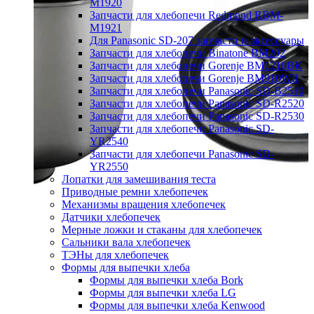
M1920
Запчасти для хлебопечи Redmond RBM-
M1921
Для Panasonic SD-207 запчасти и аксессуары
Запчасти для хлебопечи Binatone BM202
Запчасти для хлебопечи Gorenje BM1210BK
Запчасти для хлебопечи Gorenje BM910WII
Запчасти для хлебопечи Panasonic SD-B2510
Запчасти для хлебопечи Panasonic SD-R2520
Запчасти для хлебопечи Panasonic SD-R2530
Запчасти для хлебопечи Panasonic SD-
YR2540
Запчасти для хлебопечи Panasonic SD-
YR2550
Лопатки для замешивания теста
Приводные ремни хлебопечек
Механизмы вращения хлебопечек
Датчики хлебопечек
Мерные ложки и стаканы для хлебопечек
Сальники вала хлебопечек
ТЭНы для хлебопечек
Формы для выпечки хлеба
Формы для выпечки хлеба Bork
Формы для выпечки хлеба LG
Формы для выпечки хлеба Kenwood