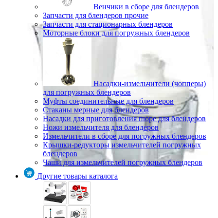
Венчики в сборе для блендеров
Запчасти для блендеров прочие
Запчасти для стационарных блендеров
Моторные блоки для погружных блендеров
Насадки-измельчители (чопперы)
для погружных блендеров
Муфты соединительные для блендеров
Стаканы мерные для блендеров
Насадки для приготовления пюре для блендеров
Ножи измельчителя для блендеров
Измельчители в сборе для погружных блендеров
Крышки-редукторы измельчителей погружных
блендеров
Чаши для измельчителей погружных блендеров
Другие товары каталога