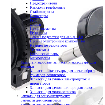
Предохранители
Капсюли телефонные
Стабилитроны
Варисторы
Реле
Диоды
Пьезо элементы
Резисторы
Лампы подсветки для ЖК (LCD)
Прочие электронные компоненты
Кварцевые резонаторы
Термостаты
Оптические пары
Микрофоны
Красота и здоровье, запчасти и аксессуары для
техники
Запчасти и аксессуары для электробритв,
тримеров, эпиляторов
Запчасти для зубных электрощеток и
ирригаторов
Запчасти для фенов, щипцов для волос
Запчасти для молокоотсосов
Запчати для бензоинструмента
Запчасти для овощерезок
Запчасти для водяных насосов