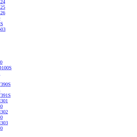
524
525
526
0
2S
503
0
D100S
2
F390S
3
F391S
M301
40
M302
50
M303
70