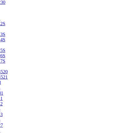
230
2
22S
23S
24S
25S
26S
27S
4520
4521
3
5
31
51
52
6
53
6
27
1