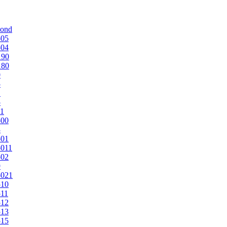
mond
505
504
190
180
0
5
1
5
1
500
3
501
011
502
9
5021
510
11
512
513
515