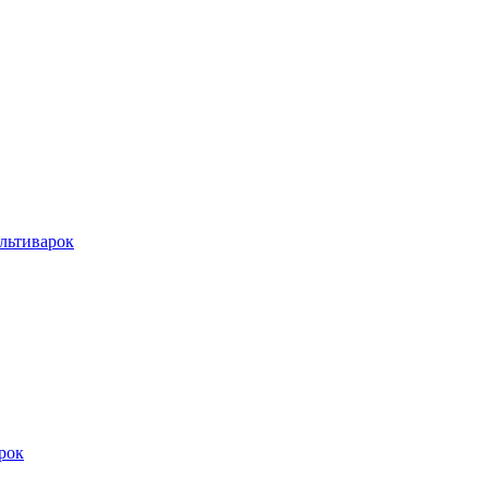
льтиварок
рок