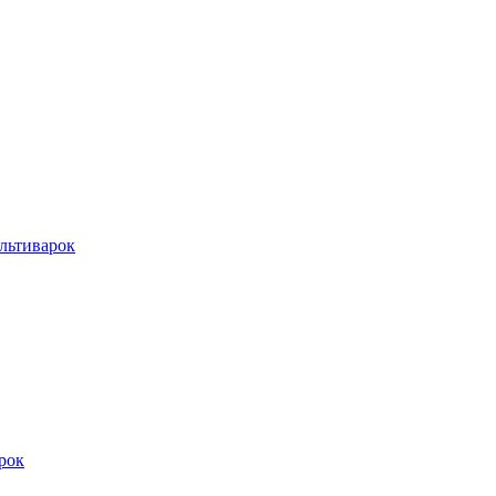
льтиварок
рок