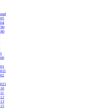
mond
505
504
190
180
0
5
1
5
1
500
3
501
011
502
9
5021
510
11
512
513
515