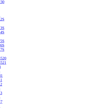
230
2
22S
23S
24S
25S
26S
27S
4520
4521
3
5
31
51
52
6
53
6
27
1