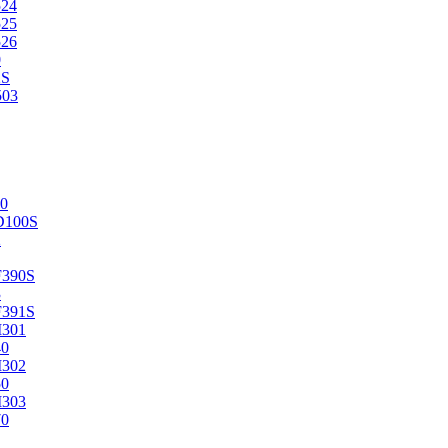
524
525
526
0
2S
503
0
D100S
2
F390S
3
F391S
M301
40
M302
50
M303
70