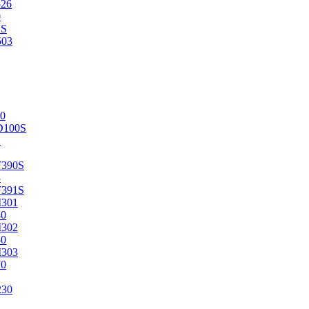
526
0
2S
503
0
D100S
2
F390S
3
F391S
M301
40
M302
50
M303
70
230