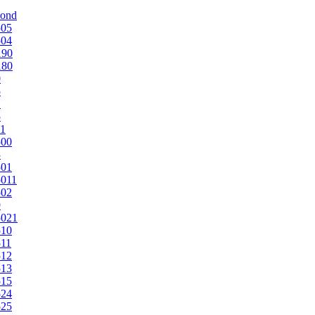
mond
505
504
190
180
0
5
1
5
1
500
3
501
011
502
9
5021
510
11
512
513
515
524
525