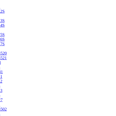
2
22S
23S
24S
25S
26S
27S
4520
4521
3
5
31
51
52
6
53
6
27
1
4502
4