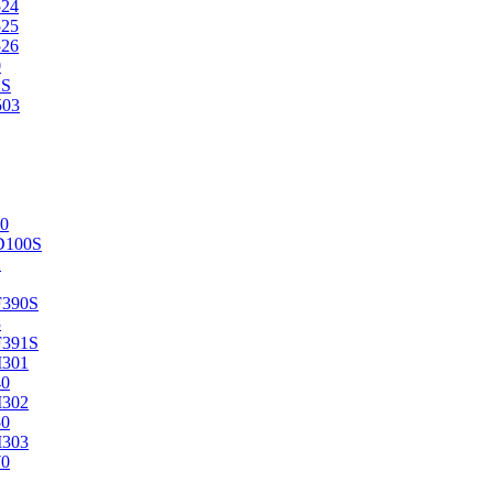
524
525
526
0
2S
503
0
D100S
2
F390S
3
F391S
M301
40
M302
50
M303
70