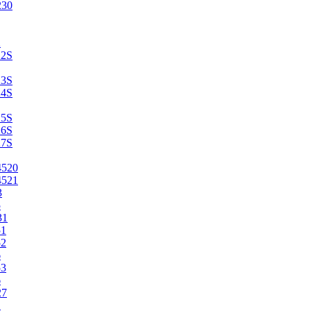
230
2
22S
23S
24S
25S
26S
27S
4520
4521
3
5
31
51
52
6
53
6
27
1