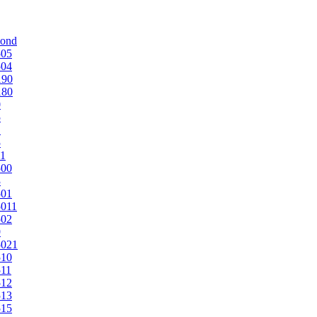
mond
505
504
190
180
0
5
1
5
1
500
3
501
011
502
9
5021
510
11
512
513
515