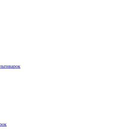
льтиварок
рок