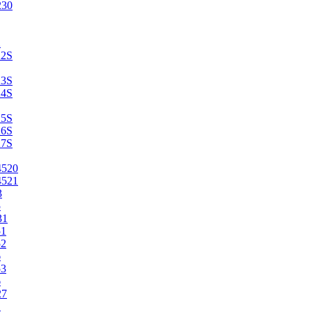
230
2
22S
23S
24S
25S
26S
27S
4520
4521
3
5
31
51
52
6
53
6
27
1