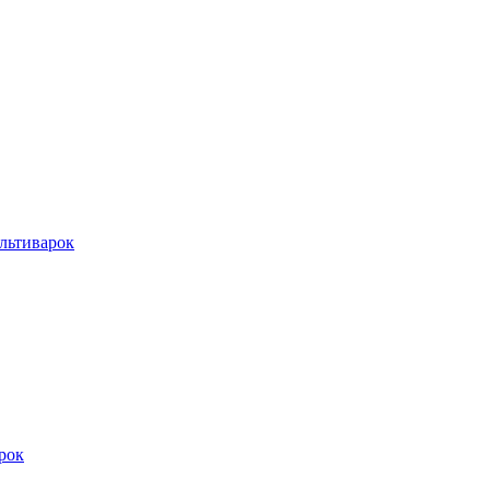
льтиварок
рок