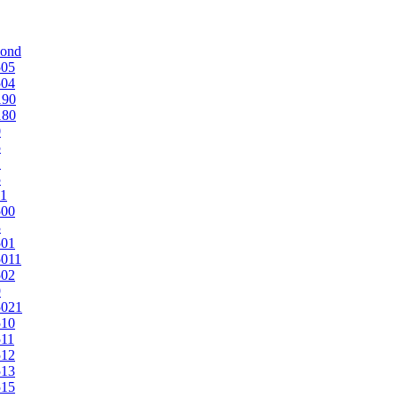
mond
505
504
190
180
0
5
1
5
1
500
3
501
011
502
9
5021
510
11
512
513
515