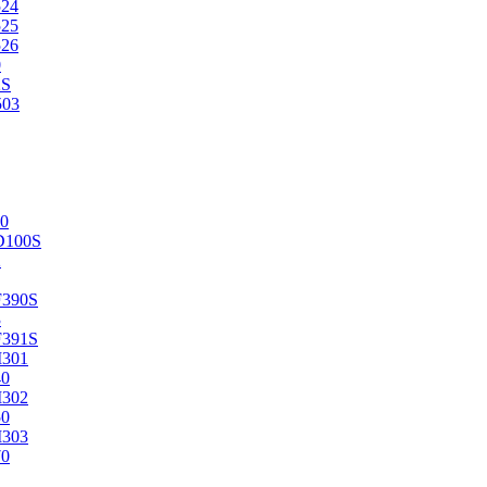
524
525
526
0
2S
503
0
D100S
2
F390S
3
F391S
M301
40
M302
50
M303
70