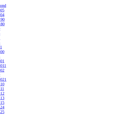
mond
505
504
190
180
0
5
1
5
1
500
3
501
011
502
9
5021
510
11
512
513
515
524
525