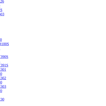
526
0
2S
503
0
D100S
2
F390S
3
F391S
M301
40
M302
50
M303
70
230