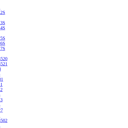
2
22S
23S
24S
25S
26S
27S
4520
4521
3
5
31
51
52
6
53
6
27
1
4502
4