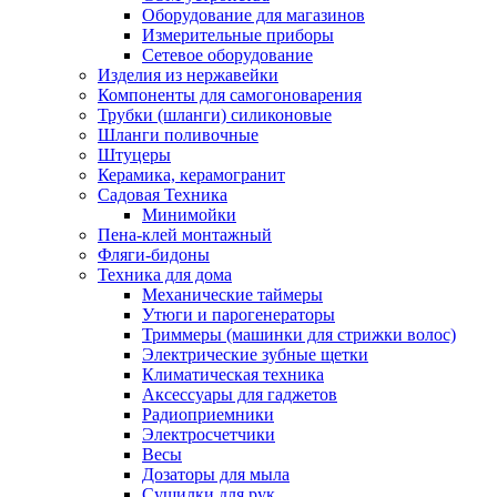
Оборудование для магазинов
Измерительные приборы
Сетевое оборудование
Изделия из нержавейки
Компоненты для самогоноварения
Трубки (шланги) силиконовые
Шланги поливочные
Штуцеры
Керамика, керамогранит
Садовая Техника
Минимойки
Пена-клей монтажный
Фляги-бидоны
Техника для дома
Механические таймеры
Утюги и парогенераторы
Триммеры (машинки для стрижки волос)
Электрические зубные щетки
Климатическая техника
Аксессуары для гаджетов
Радиоприемники
Электросчетчики
Весы
Дозаторы для мыла
Сушилки для рук