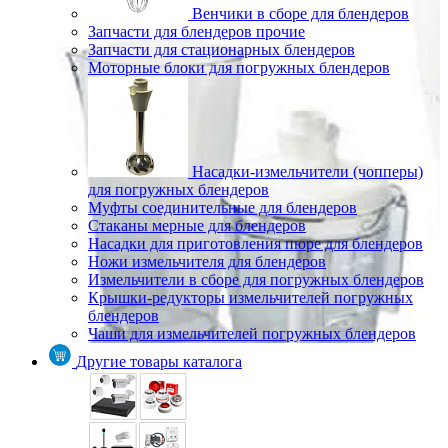
Венчики в сборе для блендеров
Запчасти для блендеров прочие
Запчасти для стационарных блендеров
Моторные блоки для погружных блендеров
Насадки-измельчители (чопперы)
для погружных блендеров
Муфты соединительные для блендеров
Стаканы мерные для блендеров
Насадки для приготовления пюре для блендеров
Ножи измельчителя для блендеров
Измельчители в сборе для погружных блендеров
Крышки-редукторы измельчителей погружных
блендеров
Чаши для измельчителей погружных блендеров
Другие товары каталога