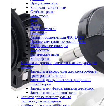
Предохранители
Капсюли телефонные
Стабилитроны
Варисторы
Реле
Диоды
Пьезо элементы
Резисторы
Лампы подсветки для ЖК (LCD)
Прочие электронные компоненты
Кварцевые резонаторы
Термостаты
Оптические пары
Микрофоны
Красота и здоровье, запчасти и аксессуары для
техники
Запчасти и аксессуары для электробритв,
тримеров, эпиляторов
Запчасти для зубных электрощеток и
ирригаторов
Запчасти для фенов, щипцов для волос
Запчасти для молокоотсосов
Запчати для бензоинструмента
Запчасти для овощерезок
Запчасти для водяных насосов