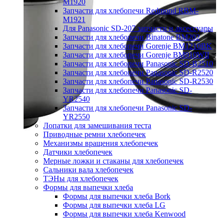
M1920
Запчасти для хлебопечи Redmond RBM-
M1921
Для Panasonic SD-207 запчасти и аксессуары
Запчасти для хлебопечи Binatone BM202
Запчасти для хлебопечи Gorenje BM1210BK
Запчасти для хлебопечи Gorenje BM910WII
Запчасти для хлебопечи Panasonic SD-B2510
Запчасти для хлебопечи Panasonic SD-R2520
Запчасти для хлебопечи Panasonic SD-R2530
Запчасти для хлебопечи Panasonic SD-
YR2540
Запчасти для хлебопечи Panasonic SD-
YR2550
Лопатки для замешивания теста
Приводные ремни хлебопечек
Механизмы вращения хлебопечек
Датчики хлебопечек
Мерные ложки и стаканы для хлебопечек
Сальники вала хлебопечек
ТЭНы для хлебопечек
Формы для выпечки хлеба
Формы для выпечки хлеба Bork
Формы для выпечки хлеба LG
Формы для выпечки хлеба Kenwood