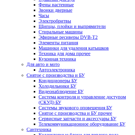
Фены настенные
Звонки дверные
Часы
Электробритвы
Щипцы, плойки и выпрямители
Стиральные машины
Эфирные ресиверы DVB-T2
Элементы питания
Машинки для удаления катышков
Техника для дома прочее
Кухонная техника
Для авто и мото
Автоэлектроника
Снятое с производства и БУ
Кондиционеры БУ
Холодильники БУ
Видеонаблюдение БУ
Система контроля и управление доступом
(СКУД) БУ
Системы звукового оповещения БУ
Снятое с производства и БУ прочее
Сервисные запчасти и аксессуары БУ
Телекоммуникационное оборудование БУ
Сантехника
Коллекторные блоки для теплого пола