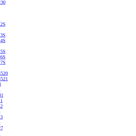
230
2
22S
23S
24S
25S
26S
27S
4520
4521
3
5
31
51
52
6
53
6
27
1