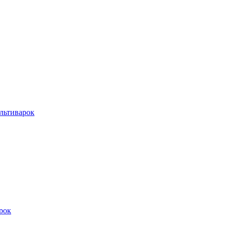
льтиварок
рок