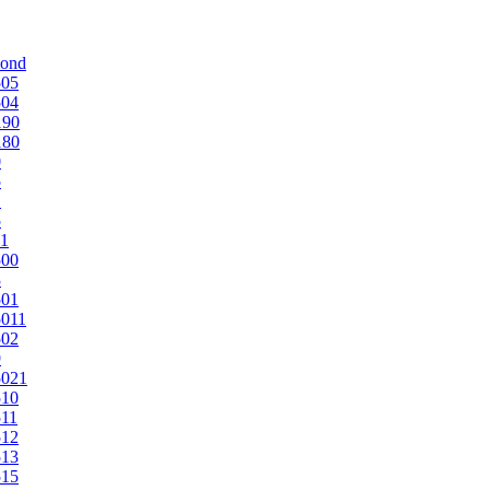
mond
505
504
190
180
0
5
1
5
1
500
3
501
011
502
9
5021
510
11
512
513
515