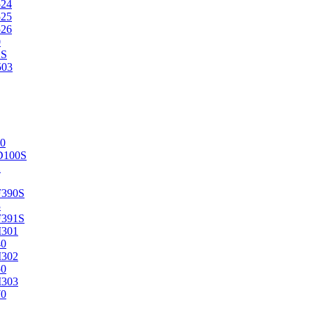
524
525
526
0
2S
503
0
D100S
2
F390S
3
F391S
M301
40
M302
50
M303
70