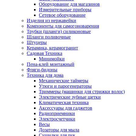
Оборудование для магазинов
Измерительные приборы
Сетевое оборудование
Изделия из нержавейки
Компоненты для самогоноварения
Трубки (шланги) силиконовые
Шланги поливочные
Штуцеры
Керамика, керамогранит
Садовая Техника
Минимойки
Пена-клей монтажный
Фляги-бидоны
Техника для дома
Механические таймеры
Утюги и парогенераторы
Триммеры (машинки для стрижки волос)
Электрические зубные щетки
Климатическая техника
Аксессуары для гаджетов
Радиоприемники
Электросчетчики
Весы
Дозаторы для мыла
Сушилки для рук