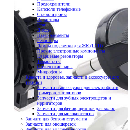
Предохранители
Капсюли телефонные
Стабилитроны
Варисторы
Реле
Диоды
Пьезо элементы
Резисторы
Лампы подсветки для ЖК (LCD)
Прочие электронные компоненты
Кварцевые резонаторы
Термостаты
Оптические пары
Микрофоны
Красота и здоровье, запчасти и аксессуары для
техники
Запчасти и аксессуары для электробритв,
тримеров, эпиляторов
Запчасти для зубных электрощеток и
ирригаторов
Запчасти для фенов, щипцов для волос
Запчасти для молокоотсосов
Запчати для бензоинструмента
Запчасти для овощерезок
Запчасти для водяных насосов