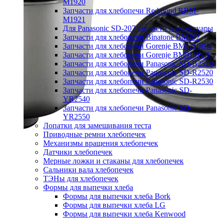
M1920
Запчасти для хлебопечи Redmond RBM-
M1921
Для Panasonic SD-207 запчасти и аксессуары
Запчасти для хлебопечи Binatone BM202
Запчасти для хлебопечи Gorenje BM1210BK
Запчасти для хлебопечи Gorenje BM910WII
Запчасти для хлебопечи Panasonic SD-B2510
Запчасти для хлебопечи Panasonic SD-R2520
Запчасти для хлебопечи Panasonic SD-R2530
Запчасти для хлебопечи Panasonic SD-
YR2540
Запчасти для хлебопечи Panasonic SD-
YR2550
Лопатки для замешивания теста
Приводные ремни хлебопечек
Механизмы вращения хлебопечек
Датчики хлебопечек
Мерные ложки и стаканы для хлебопечек
Сальники вала хлебопечек
ТЭНы для хлебопечек
Формы для выпечки хлеба
Формы для выпечки хлеба Bork
Формы для выпечки хлеба LG
Формы для выпечки хлеба Kenwood