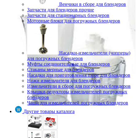
Венчики в сборе для блендеров
Запчасти для блендеров прочие
Запчасти для стационарных блендеров
Моторные блоки для погружных блендеров
Насадки-измельчители (чопперы)
для погружных блендеров
Муфты соединительные для блендеров
Стаканы мерные для блендеров
Насадки для приготовления пюре для блендеров
Ножи измельчителя для блендеров
Измельчители в сборе для погружных блендеров
Крышки-редукторы измельчителей погружных
блендеров
Чаши для измельчителей погружных блендеров
Другие товары каталога