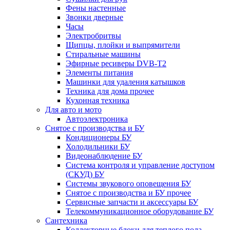
Фены настенные
Звонки дверные
Часы
Электробритвы
Щипцы, плойки и выпрямители
Стиральные машины
Эфирные ресиверы DVB-T2
Элементы питания
Машинки для удаления катышков
Техника для дома прочее
Кухонная техника
Для авто и мото
Автоэлектроника
Снятое с производства и БУ
Кондиционеры БУ
Холодильники БУ
Видеонаблюдение БУ
Система контроля и управление доступом
(СКУД) БУ
Системы звукового оповещения БУ
Снятое с производства и БУ прочее
Сервисные запчасти и аксессуары БУ
Телекоммуникационное оборудование БУ
Сантехника
Коллекторные блоки для теплого пола