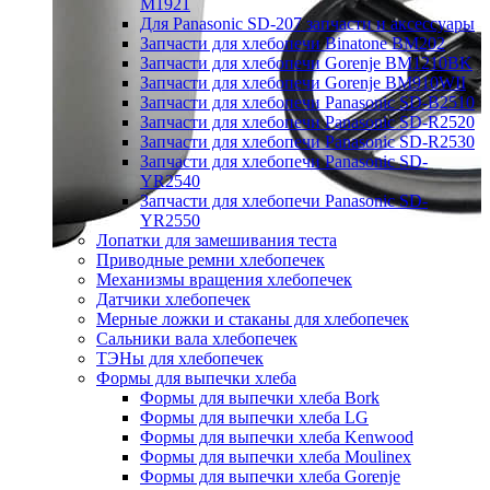
M1921
Для Panasonic SD-207 запчасти и аксессуары
Запчасти для хлебопечи Binatone BM202
Запчасти для хлебопечи Gorenje BM1210BK
Запчасти для хлебопечи Gorenje BM910WII
Запчасти для хлебопечи Panasonic SD-B2510
Запчасти для хлебопечи Panasonic SD-R2520
Запчасти для хлебопечи Panasonic SD-R2530
Запчасти для хлебопечи Panasonic SD-
YR2540
Запчасти для хлебопечи Panasonic SD-
YR2550
Лопатки для замешивания теста
Приводные ремни хлебопечек
Механизмы вращения хлебопечек
Датчики хлебопечек
Мерные ложки и стаканы для хлебопечек
Сальники вала хлебопечек
ТЭНы для хлебопечек
Формы для выпечки хлеба
Формы для выпечки хлеба Bork
Формы для выпечки хлеба LG
Формы для выпечки хлеба Kenwood
Формы для выпечки хлеба Moulinex
Формы для выпечки хлеба Gorenje