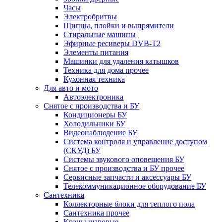
Часы
Электробритвы
Щипцы, плойки и выпрямители
Стиральные машины
Эфирные ресиверы DVB-T2
Элементы питания
Машинки для удаления катышков
Техника для дома прочее
Кухонная техника
Для авто и мото
Автоэлектроника
Снятое с производства и БУ
Кондиционеры БУ
Холодильники БУ
Видеонаблюдение БУ
Система контроля и управление доступом
(СКУД) БУ
Системы звукового оповещения БУ
Снятое с производства и БУ прочее
Сервисные запчасти и аксессуары БУ
Телекоммуникационное оборудование БУ
Сантехника
Коллекторные блоки для теплого пола
Сантехника прочее
Краны шаровые