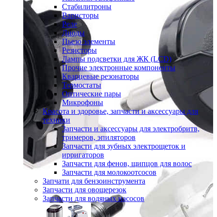
Стабилитроны
Варисторы
Реле
Диоды
Пьезо элементы
Резисторы
Лампы подсветки для ЖК (LCD)
Прочие электронные компоненты
Кварцевые резонаторы
Термостаты
Оптические пары
Микрофоны
Красота и здоровье, запчасти и аксессуары для
техники
Запчасти и аксессуары для электробритв,
тримеров, эпиляторов
Запчасти для зубных электрощеток и
ирригаторов
Запчасти для фенов, щипцов для волос
Запчасти для молокоотсосов
Запчати для бензоинструмента
Запчасти для овощерезок
Запчасти для водяных насосов