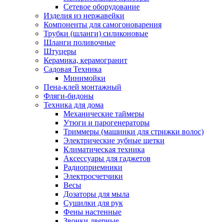
Сетевое оборудование
Изделия из нержавейки
Компоненты для самогоноварения
Трубки (шланги) силиконовые
Шланги поливочные
Штуцеры
Керамика, керамогранит
Садовая Техника
Минимойки
Пена-клей монтажный
Фляги-бидоны
Техника для дома
Механические таймеры
Утюги и парогенераторы
Триммеры (машинки для стрижки волос)
Электрические зубные щетки
Климатическая техника
Аксессуары для гаджетов
Радиоприемники
Электросчетчики
Весы
Дозаторы для мыла
Сушилки для рук
Фены настенные
Звонки дверные