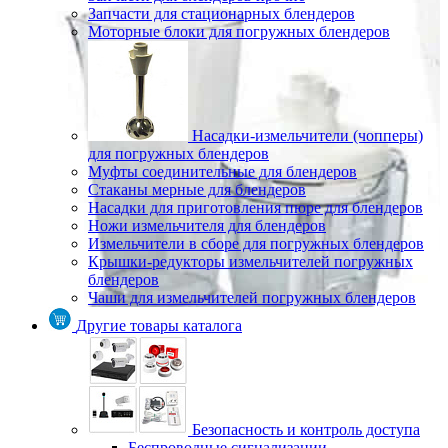
Запчасти для стационарных блендеров
Моторные блоки для погружных блендеров
Насадки-измельчители (чопперы)
для погружных блендеров
Муфты соединительные для блендеров
Стаканы мерные для блендеров
Насадки для приготовления пюре для блендеров
Ножи измельчителя для блендеров
Измельчители в сборе для погружных блендеров
Крышки-редукторы измельчителей погружных
блендеров
Чаши для измельчителей погружных блендеров
Другие товары каталога
Безопасность и контроль доступа
Беспроводные сигнализации