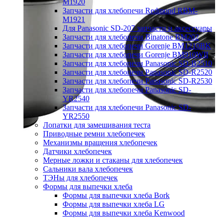
M1920
Запчасти для хлебопечи Redmond RBM-
M1921
Для Panasonic SD-207 запчасти и аксессуары
Запчасти для хлебопечи Binatone BM202
Запчасти для хлебопечи Gorenje BM1210BK
Запчасти для хлебопечи Gorenje BM910WII
Запчасти для хлебопечи Panasonic SD-B2510
Запчасти для хлебопечи Panasonic SD-R2520
Запчасти для хлебопечи Panasonic SD-R2530
Запчасти для хлебопечи Panasonic SD-
YR2540
Запчасти для хлебопечи Panasonic SD-
YR2550
Лопатки для замешивания теста
Приводные ремни хлебопечек
Механизмы вращения хлебопечек
Датчики хлебопечек
Мерные ложки и стаканы для хлебопечек
Сальники вала хлебопечек
ТЭНы для хлебопечек
Формы для выпечки хлеба
Формы для выпечки хлеба Bork
Формы для выпечки хлеба LG
Формы для выпечки хлеба Kenwood