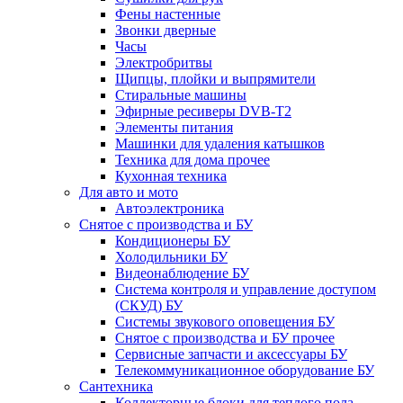
Фены настенные
Звонки дверные
Часы
Электробритвы
Щипцы, плойки и выпрямители
Стиральные машины
Эфирные ресиверы DVB-T2
Элементы питания
Машинки для удаления катышков
Техника для дома прочее
Кухонная техника
Для авто и мото
Автоэлектроника
Снятое с производства и БУ
Кондиционеры БУ
Холодильники БУ
Видеонаблюдение БУ
Система контроля и управление доступом
(СКУД) БУ
Системы звукового оповещения БУ
Снятое с производства и БУ прочее
Сервисные запчасти и аксессуары БУ
Телекоммуникационное оборудование БУ
Сантехника
Коллекторные блоки для теплого пола