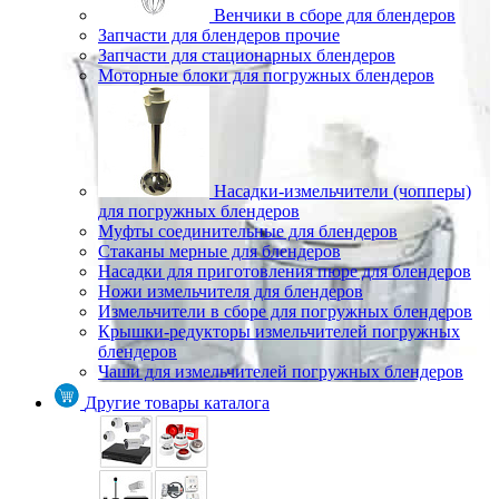
Венчики в сборе для блендеров
Запчасти для блендеров прочие
Запчасти для стационарных блендеров
Моторные блоки для погружных блендеров
Насадки-измельчители (чопперы)
для погружных блендеров
Муфты соединительные для блендеров
Стаканы мерные для блендеров
Насадки для приготовления пюре для блендеров
Ножи измельчителя для блендеров
Измельчители в сборе для погружных блендеров
Крышки-редукторы измельчителей погружных
блендеров
Чаши для измельчителей погружных блендеров
Другие товары каталога