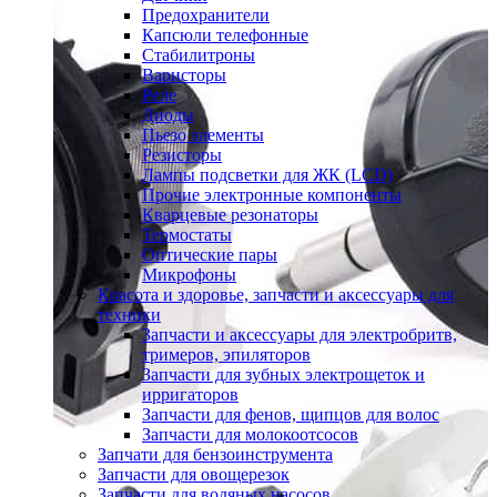
Предохранители
Капсюли телефонные
Стабилитроны
Варисторы
Реле
Диоды
Пьезо элементы
Резисторы
Лампы подсветки для ЖК (LCD)
Прочие электронные компоненты
Кварцевые резонаторы
Термостаты
Оптические пары
Микрофоны
Красота и здоровье, запчасти и аксессуары для
техники
Запчасти и аксессуары для электробритв,
тримеров, эпиляторов
Запчасти для зубных электрощеток и
ирригаторов
Запчасти для фенов, щипцов для волос
Запчасти для молокоотсосов
Запчати для бензоинструмента
Запчасти для овощерезок
Запчасти для водяных насосов