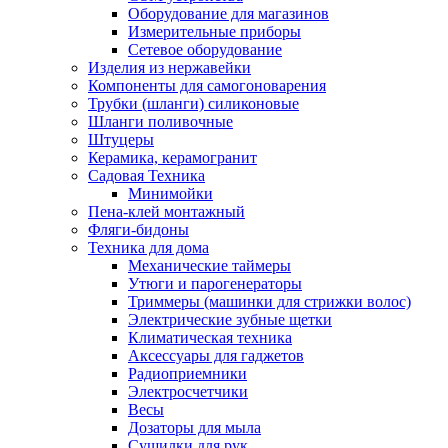
Оборудование для магазинов
Измерительные приборы
Сетевое оборудование
Изделия из нержавейки
Компоненты для самогоноварения
Трубки (шланги) силиконовые
Шланги поливочные
Штуцеры
Керамика, керамогранит
Садовая Техника
Минимойки
Пена-клей монтажный
Фляги-бидоны
Техника для дома
Механические таймеры
Утюги и парогенераторы
Триммеры (машинки для стрижки волос)
Электрические зубные щетки
Климатическая техника
Аксессуары для гаджетов
Радиоприемники
Электросчетчики
Весы
Дозаторы для мыла
Сушилки для рук