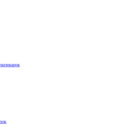
льтиварок
рок