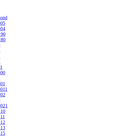
mond
505
504
190
180
0
5
1
5
1
500
3
501
011
502
9
5021
510
11
512
513
515