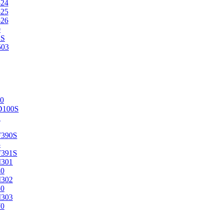
524
525
526
0
2S
503
0
D100S
2
F390S
3
F391S
M301
40
M302
50
M303
70