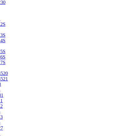
230
2
22S
23S
24S
25S
26S
27S
4520
4521
3
5
31
51
52
6
53
6
27
1