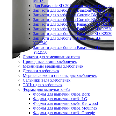
M1921
Для Panasonic SD-207 запчасти и аксессуары
Запчасти для хлебопечи Binatone BM202
Запчасти для хлебопечи Gorenje BM1210BK
Запчасти для хлебопечи Gorenje BM910WII
Запчасти для хлебопечи Panasonic SD-B2510
Запчасти для хлебопечи Panasonic SD-R2520
Запчасти для хлебопечи Panasonic SD-R2530
Запчасти для хлебопечи Panasonic SD-
YR2540
Запчасти для хлебопечи Panasonic SD-
YR2550
Лопатки для замешивания теста
Приводные ремни хлебопечек
Механизмы вращения хлебопечек
Датчики хлебопечек
Мерные ложки и стаканы для хлебопечек
Сальники вала хлебопечек
ТЭНы для хлебопечек
Формы для выпечки хлеба
Формы для выпечки хлеба Bork
Формы для выпечки хлеба LG
Формы для выпечки хлеба Kenwood
Формы для выпечки хлеба Moulinex
Формы для выпечки хлеба Gorenje