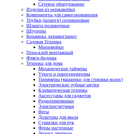
Сетевое оборудование
Изделия из нержавейки
Компоненты для самогоноварения
Трубки (шланги) силиконовые
Шланги поливочные
Штуцеры
Керамика, керамогранит
Садовая Техника
Минимойки
Пена-клей монтажный
Фляги-бидоны
Техника для дома
Механические таймеры
Утюги и парогенераторы
Триммеры (машинки для стрижки волос)
Электрические зубные щетки
Климатическая техника
Аксессуары для гаджетов
Радиоприемники
Электросчетчики
Весы
Дозаторы для мыла
Сушилки для рук
Фены настенные
Звонки дверные