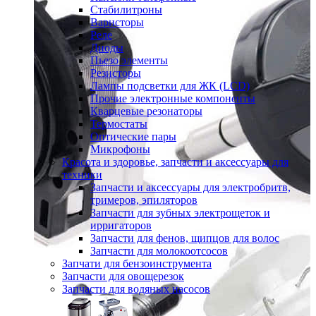
Стабилитроны
Варисторы
Реле
Диоды
Пьезо элементы
Резисторы
Лампы подсветки для ЖК (LCD)
Прочие электронные компоненты
Кварцевые резонаторы
Термостаты
Оптические пары
Микрофоны
Красота и здоровье, запчасти и аксессуары для
техники
Запчасти и аксессуары для электробритв,
тримеров, эпиляторов
Запчасти для зубных электрощеток и
ирригаторов
Запчасти для фенов, щипцов для волос
Запчасти для молокоотсосов
Запчати для бензоинструмента
Запчасти для овощерезок
Запчасти для водяных насосов