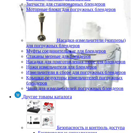
Запчасти для стационарных блендеров
Моторные блоки для погружных блендеров
Насадки-измельчители (чопперы)
для погружных блендеров
Муфты соединительные для блендеров
Стаканы мерные для блендеров
Насадки для приготовления пюре для блендеров
Ножи измельчителя для блендеров
Измельчители в сборе для погружных блендеров
Крышки-редукторы измельчителей погружных
блендеров
Чаши для измельчителей погружных блендеров
Другие товары каталога
Безопасность и контроль доступа
Беспроводные сигнализации