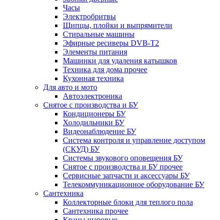
Часы
Электробритвы
Щипцы, плойки и выпрямители
Стиральные машины
Эфирные ресиверы DVB-T2
Элементы питания
Машинки для удаления катышков
Техника для дома прочее
Кухонная техника
Для авто и мото
Автоэлектроника
Снятое с производства и БУ
Кондиционеры БУ
Холодильники БУ
Видеонаблюдение БУ
Система контроля и управление доступом
(СКУД) БУ
Системы звукового оповещения БУ
Снятое с производства и БУ прочее
Сервисные запчасти и аксессуары БУ
Телекоммуникационное оборудование БУ
Сантехника
Коллекторные блоки для теплого пола
Сантехника прочее
Краны шаровые