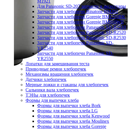
M1921
Для Panasonic SD-207 запчасти и аксессуары
Запчасти для хлебопечи Binatone BM202
Запчасти для хлебопечи Gorenje BM1210BK
Запчасти для хлебопечи Gorenje BM910WII
Запчасти для хлебопечи Panasonic SD-B2510
Запчасти для хлебопечи Panasonic SD-R2520
Запчасти для хлебопечи Panasonic SD-R2530
Запчасти для хлебопечи Panasonic SD-
YR2540
Запчасти для хлебопечи Panasonic SD-
YR2550
Лопатки для замешивания теста
Приводные ремни хлебопечек
Механизмы вращения хлебопечек
Датчики хлебопечек
Мерные ложки и стаканы для хлебопечек
Сальники вала хлебопечек
ТЭНы для хлебопечек
Формы для выпечки хлеба
Формы для выпечки хлеба Bork
Формы для выпечки хлеба LG
Формы для выпечки хлеба Kenwood
Формы для выпечки хлеба Moulinex
Формы для выпечки хлеба Gorenje