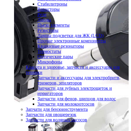
Стабилитроны
Варисторы
Реле
Диоды
Пьезо элементы
Резисторы
Лампы подсветки для ЖК (LCD)
Прочие электронные компоненты
Кварцевые резонаторы
Термостаты
Оптические пары
Микрофоны
Красота и здоровье, запчасти и аксессуары для
техники
Запчасти и аксессуары для электробритв,
тримеров, эпиляторов
Запчасти для зубных электрощеток и
ирригаторов
Запчасти для фенов, щипцов для волос
Запчасти для молокоотсосов
Запчати для бензоинструмента
Запчасти для овощерезок
Запчасти для водяных насосов