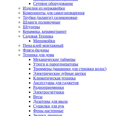
Сетевое оборудование
Изделия из нержавейки
Компоненты для самогоноварения
Трубки (шланги) силиконовые
Шланги поливочные
Штуцеры
Керамика, керамогранит
Садовая Техника
Минимойки
Пена-клей монтажный
Фляги-бидоны
Техника для дома
Механические таймеры
Утюги и парогенераторы
Триммеры (машинки для стрижки волос)
Электрические зубные щетки
Климатическая техника
Аксессуары для гаджетов
Радиоприемники
Электросчетчики
Весы
Дозаторы для мыла
Сушилки для рук
Фены настенные
Звонки дверные