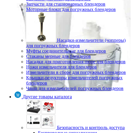
Запчасти для стационарных блендеров
Моторные блоки для погружных блендеров
Насадки-измельчители (чопперы)
для погружных блендеров
Муфты соединительные для блендеров
Стаканы мерные для блендеров
Насадки для приготовления пюре для блендеров
Ножи измельчителя для блендеров
Измельчители в сборе для погружных блендеров
Крышки-редукторы измельчителей погружных
блендеров
Чаши для измельчителей погружных блендеров
Другие товары каталога
Безопасность и контроль доступа
Беспроводные сигнализации