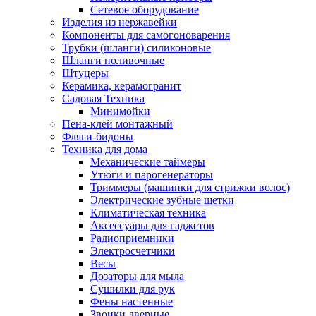
Сетевое оборудование
Изделия из нержавейки
Компоненты для самогоноварения
Трубки (шланги) силиконовые
Шланги поливочные
Штуцеры
Керамика, керамогранит
Садовая Техника
Минимойки
Пена-клей монтажный
Фляги-бидоны
Техника для дома
Механические таймеры
Утюги и парогенераторы
Триммеры (машинки для стрижки волос)
Электрические зубные щетки
Климатическая техника
Аксессуары для гаджетов
Радиоприемники
Электросчетчики
Весы
Дозаторы для мыла
Сушилки для рук
Фены настенные
Звонки дверные