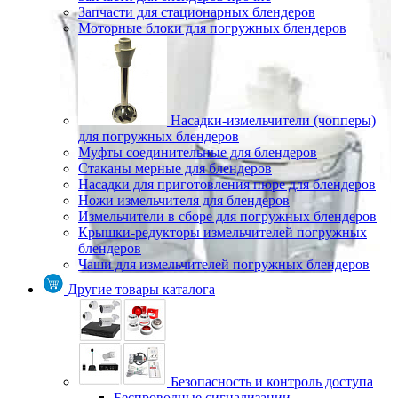
Запчасти для стационарных блендеров
Моторные блоки для погружных блендеров
Насадки-измельчители (чопперы)
для погружных блендеров
Муфты соединительные для блендеров
Стаканы мерные для блендеров
Насадки для приготовления пюре для блендеров
Ножи измельчителя для блендеров
Измельчители в сборе для погружных блендеров
Крышки-редукторы измельчителей погружных
блендеров
Чаши для измельчителей погружных блендеров
Другие товары каталога
Безопасность и контроль доступа
Беспроводные сигнализации