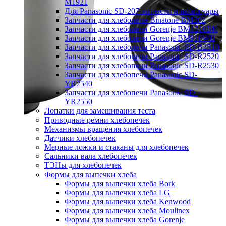
M1921
Для Panasonic SD-207 запчасти и аксессуары
Запчасти для хлебопечи Binatone BM202
Запчасти для хлебопечи Gorenje BM1210BK
Запчасти для хлебопечи Gorenje BM910WII
Запчасти для хлебопечи Panasonic SD-B2510
Запчасти для хлебопечи Panasonic SD-R2520
Запчасти для хлебопечи Panasonic SD-R2530
Запчасти для хлебопечи Panasonic SD-
YR2540
Запчасти для хлебопечи Panasonic SD-
YR2550
Лопатки для замешивания теста
Приводные ремни хлебопечек
Механизмы вращения хлебопечек
Датчики хлебопечек
Мерные ложки и стаканы для хлебопечек
Сальники вала хлебопечек
ТЭНы для хлебопечек
Формы для выпечки хлеба
Формы для выпечки хлеба Bork
Формы для выпечки хлеба LG
Формы для выпечки хлеба Kenwood
Формы для выпечки хлеба Moulinex
Формы для выпечки хлеба Gorenje