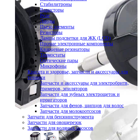
Стабилитроны
Варисторы
Реле
Диоды
Пьезо элементы
Резисторы
Лампы подсветки для ЖК (LCD)
Прочие электронные компоненты
Кварцевые резонаторы
Термостаты
Оптические пары
Микрофоны
Красота и здоровье, запчасти и аксессуары для
техники
Запчасти и аксессуары для электробритв,
тримеров, эпиляторов
Запчасти для зубных электрощеток и
ирригаторов
Запчасти для фенов, щипцов для волос
Запчасти для молокоотсосов
Запчати для бензоинструмента
Запчасти для овощерезок
Запчасти для водяных насосов