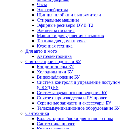
Часы
Электробритвы
Щипцы, плойки и выпрямители
Стиральные машины
Эфирные ресиверы DVB-T2
Элементы питания
Машинки для удаления катышков
Техника для дома прочее
Кухонная техника
Для авто и мото
Автоэлектроника
Снятое с производства и БУ
Кондиционеры БУ
Холодильники БУ
Видеонаблюдение БУ
Система контроля и управление доступом
(СКУД) БУ
Системы звукового оповещения БУ
Снятое с производства и БУ прочее
Сервисные запчасти и аксессуары БУ
Телекоммуникационное оборудование БУ
Сантехника
Коллекторные блоки для теплого пола
Сантехника прочее
Краны шаровые