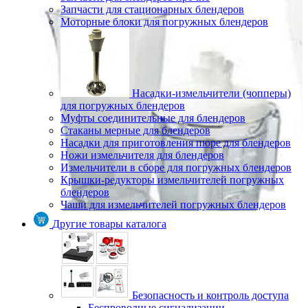
Запчасти для стационарных блендеров
Моторные блоки для погружных блендеров
Насадки-измельчители (чопперы)
для погружных блендеров
Муфты соединительные для блендеров
Стаканы мерные для блендеров
Насадки для приготовления пюре для блендеров
Ножи измельчителя для блендеров
Измельчители в сборе для погружных блендеров
Крышки-редукторы измельчителей погружных
блендеров
Чаши для измельчителей погружных блендеров
Другие товары каталога
Безопасность и контроль доступа
Беспроводные сигнализации