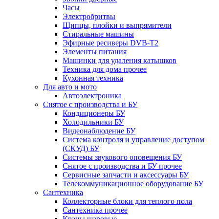
Часы
Электробритвы
Щипцы, плойки и выпрямители
Стиральные машины
Эфирные ресиверы DVB-T2
Элементы питания
Машинки для удаления катышков
Техника для дома прочее
Кухонная техника
Для авто и мото
Автоэлектроника
Снятое с производства и БУ
Кондиционеры БУ
Холодильники БУ
Видеонаблюдение БУ
Система контроля и управление доступом
(СКУД) БУ
Системы звукового оповещения БУ
Снятое с производства и БУ прочее
Сервисные запчасти и аксессуары БУ
Телекоммуникационное оборудование БУ
Сантехника
Коллекторные блоки для теплого пола
Сантехника прочее
Краны шаровые