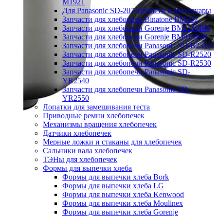
M1921
Для Panasonic SD-207 запчасти и аксессуары
Запчасти для хлебопечи Binatone BM202
Запчасти для хлебопечи Gorenje BM1210BK
Запчасти для хлебопечи Gorenje BM910WII
Запчасти для хлебопечи Panasonic SD-B2510
Запчасти для хлебопечи Panasonic SD-R2520
Запчасти для хлебопечи Panasonic SD-R2530
Запчасти для хлебопечи Panasonic SD-
YR2540
Запчасти для хлебопечи Panasonic SD-
YR2550
Лопатки для замешивания теста
Приводные ремни хлебопечек
Механизмы вращения хлебопечек
Датчики хлебопечек
Мерные ложки и стаканы для хлебопечек
Сальники вала хлебопечек
ТЭНы для хлебопечек
Формы для выпечки хлеба
Формы для выпечки хлеба Bork
Формы для выпечки хлеба LG
Формы для выпечки хлеба Kenwood
Формы для выпечки хлеба Moulinex
Формы для выпечки хлеба Gorenje