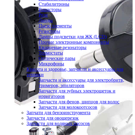
Стабилитроны
Варисторы
Реле
Диоды
Пьезо элементы
Резисторы
Лампы подсветки для ЖК (LCD)
Прочие электронные компоненты
Кварцевые резонаторы
Термостаты
Оптические пары
Микрофоны
Красота и здоровье, запчасти и аксессуары для
техники
Запчасти и аксессуары для электробритв,
тримеров, эпиляторов
Запчасти для зубных электрощеток и
ирригаторов
Запчасти для фенов, щипцов для волос
Запчасти для молокоотсосов
Запчати для бензоинструмента
Запчасти для овощерезок
Запчасти для водяных насосов