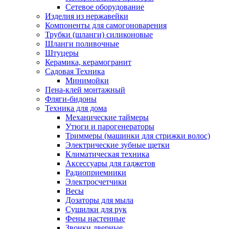
Сетевое оборудование
Изделия из нержавейки
Компоненты для самогоноварения
Трубки (шланги) силиконовые
Шланги поливочные
Штуцеры
Керамика, керамогранит
Садовая Техника
Минимойки
Пена-клей монтажный
Фляги-бидоны
Техника для дома
Механические таймеры
Утюги и парогенераторы
Триммеры (машинки для стрижки волос)
Электрические зубные щетки
Климатическая техника
Аксессуары для гаджетов
Радиоприемники
Электросчетчики
Весы
Дозаторы для мыла
Сушилки для рук
Фены настенные
Звонки дверные