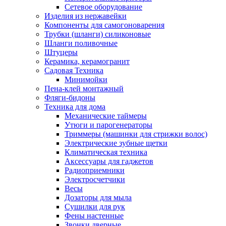
Сетевое оборудование
Изделия из нержавейки
Компоненты для самогоноварения
Трубки (шланги) силиконовые
Шланги поливочные
Штуцеры
Керамика, керамогранит
Садовая Техника
Минимойки
Пена-клей монтажный
Фляги-бидоны
Техника для дома
Механические таймеры
Утюги и парогенераторы
Триммеры (машинки для стрижки волос)
Электрические зубные щетки
Климатическая техника
Аксессуары для гаджетов
Радиоприемники
Электросчетчики
Весы
Дозаторы для мыла
Сушилки для рук
Фены настенные
Звонки дверные