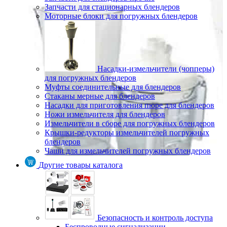
Запчасти для стационарных блендеров
Моторные блоки для погружных блендеров
Насадки-измельчители (чопперы)
для погружных блендеров
Муфты соединительные для блендеров
Стаканы мерные для блендеров
Насадки для приготовления пюре для блендеров
Ножи измельчителя для блендеров
Измельчители в сборе для погружных блендеров
Крышки-редукторы измельчителей погружных
блендеров
Чаши для измельчителей погружных блендеров
Другие товары каталога
Безопасность и контроль доступа
Беспроводные сигнализации