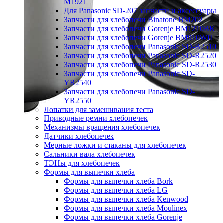
M1921
Для Panasonic SD-207 запчасти и аксессуары
Запчасти для хлебопечи Binatone BM202
Запчасти для хлебопечи Gorenje BM1210BK
Запчасти для хлебопечи Gorenje BM910WII
Запчасти для хлебопечи Panasonic SD-B2510
Запчасти для хлебопечи Panasonic SD-R2520
Запчасти для хлебопечи Panasonic SD-R2530
Запчасти для хлебопечи Panasonic SD-
YR2540
Запчасти для хлебопечи Panasonic SD-
YR2550
Лопатки для замешивания теста
Приводные ремни хлебопечек
Механизмы вращения хлебопечек
Датчики хлебопечек
Мерные ложки и стаканы для хлебопечек
Сальники вала хлебопечек
ТЭНы для хлебопечек
Формы для выпечки хлеба
Формы для выпечки хлеба Bork
Формы для выпечки хлеба LG
Формы для выпечки хлеба Kenwood
Формы для выпечки хлеба Moulinex
Формы для выпечки хлеба Gorenje