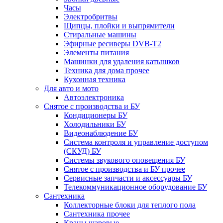
Часы
Электробритвы
Щипцы, плойки и выпрямители
Стиральные машины
Эфирные ресиверы DVB-T2
Элементы питания
Машинки для удаления катышков
Техника для дома прочее
Кухонная техника
Для авто и мото
Автоэлектроника
Снятое с производства и БУ
Кондиционеры БУ
Холодильники БУ
Видеонаблюдение БУ
Система контроля и управление доступом
(СКУД) БУ
Системы звукового оповещения БУ
Снятое с производства и БУ прочее
Сервисные запчасти и аксессуары БУ
Телекоммуникационное оборудование БУ
Сантехника
Коллекторные блоки для теплого пола
Сантехника прочее
Краны шаровые