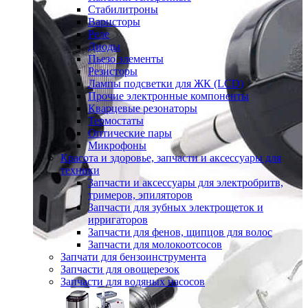
Стабилитроны
Варисторы
Реле
Диоды
Пьезо элементы
Резисторы
Лампы подсветки для ЖК (LCD)
Прочие электронные компоненты
Кварцевые резонаторы
Термостаты
Оптические пары
Микрофоны
Красота и здоровье, запчасти и аксессуары для
техники
Запчасти и аксессуары для электробритв,
тримеров, эпиляторов
Запчасти для зубных электрощеток и
ирригаторов
Запчасти для фенов, щипцов для волос
Запчасти для молокоотсосов
Запчати для бензоинструмента
Запчасти для овощерезок
Запчасти для водяных насосов