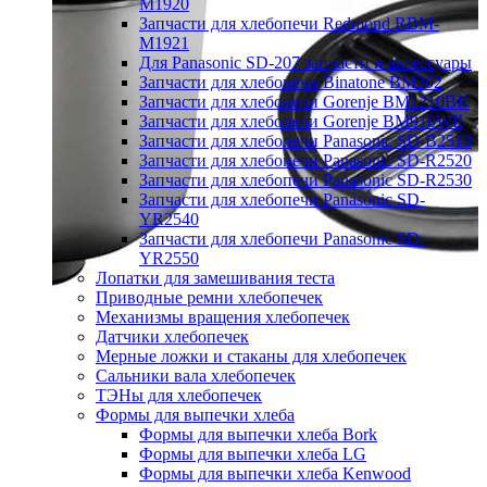
M1920
Запчасти для хлебопечи Redmond RBM-
M1921
Для Panasonic SD-207 запчасти и аксессуары
Запчасти для хлебопечи Binatone BM202
Запчасти для хлебопечи Gorenje BM1210BK
Запчасти для хлебопечи Gorenje BM910WII
Запчасти для хлебопечи Panasonic SD-B2510
Запчасти для хлебопечи Panasonic SD-R2520
Запчасти для хлебопечи Panasonic SD-R2530
Запчасти для хлебопечи Panasonic SD-
YR2540
Запчасти для хлебопечи Panasonic SD-
YR2550
Лопатки для замешивания теста
Приводные ремни хлебопечек
Механизмы вращения хлебопечек
Датчики хлебопечек
Мерные ложки и стаканы для хлебопечек
Сальники вала хлебопечек
ТЭНы для хлебопечек
Формы для выпечки хлеба
Формы для выпечки хлеба Bork
Формы для выпечки хлеба LG
Формы для выпечки хлеба Kenwood