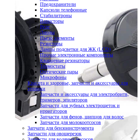
Предохранители
Капсюли телефонные
Стабилитроны
Варисторы
Реле
Диоды
Пьезо элементы
Резисторы
Лампы подсветки для ЖК (LCD)
Прочие электронные компоненты
Кварцевые резонаторы
Термостаты
Оптические пары
Микрофоны
Красота и здоровье, запчасти и аксессуары для
техники
Запчасти и аксессуары для электробритв,
тримеров, эпиляторов
Запчасти для зубных электрощеток и
ирригаторов
Запчасти для фенов, щипцов для волос
Запчасти для молокоотсосов
Запчати для бензоинструмента
Запчасти для овощерезок
Запчасти для водяных насосов