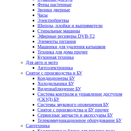
Фены настенные
Звонки дверные
Часы
Электробритвы
Щипцы, плойки и выпрямители
Стиральные машины
Эфирные ресиверы DVB-T2
Элементы питания
Машинки для удаления катышков
Техника для дома прочее
Кухонная техника
Для авто и мото
Автоэлектроника
Снятое с производства и БУ
Кондиционеры БУ
Холодильники БУ
Видеонаблюдение БУ
Система контроля и управление доступом
(СКУД) БУ
Системы звукового оповещения БУ
Снятое с производства и БУ прочее
Сервисные запчасти и аксессуары БУ
Телекоммуникационное оборудование БУ
Сантехника
Коллекторные блоки для теплого пола