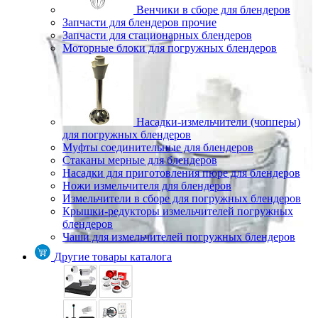
Венчики в сборе для блендеров
Запчасти для блендеров прочие
Запчасти для стационарных блендеров
Моторные блоки для погружных блендеров
Насадки-измельчители (чопперы)
для погружных блендеров
Муфты соединительные для блендеров
Стаканы мерные для блендеров
Насадки для приготовления пюре для блендеров
Ножи измельчителя для блендеров
Измельчители в сборе для погружных блендеров
Крышки-редукторы измельчителей погружных
блендеров
Чаши для измельчителей погружных блендеров
Другие товары каталога