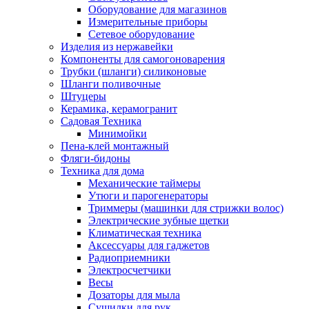
Оборудование для магазинов
Измерительные приборы
Сетевое оборудование
Изделия из нержавейки
Компоненты для самогоноварения
Трубки (шланги) силиконовые
Шланги поливочные
Штуцеры
Керамика, керамогранит
Садовая Техника
Минимойки
Пена-клей монтажный
Фляги-бидоны
Техника для дома
Механические таймеры
Утюги и парогенераторы
Триммеры (машинки для стрижки волос)
Электрические зубные щетки
Климатическая техника
Аксессуары для гаджетов
Радиоприемники
Электросчетчики
Весы
Дозаторы для мыла
Сушилки для рук