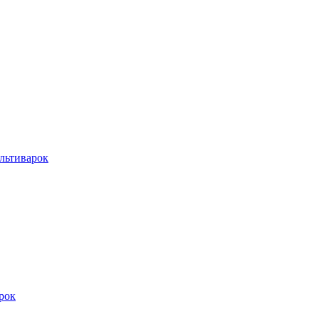
льтиварок
рок