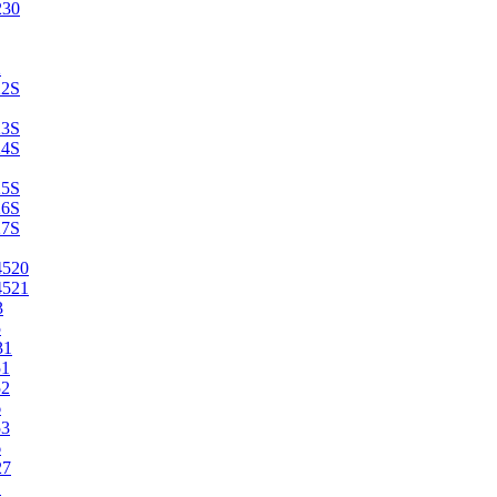
230
2
22S
23S
24S
25S
26S
27S
4520
4521
3
5
31
51
52
6
53
6
27
1