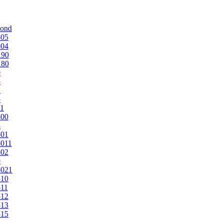
mond
505
504
190
180
0
5
1
5
1
500
3
501
011
502
9
5021
510
11
512
513
515