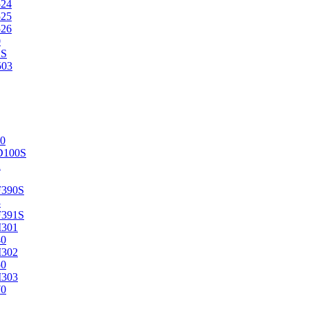
524
525
526
0
2S
503
0
D100S
2
F390S
3
F391S
M301
40
M302
50
M303
70