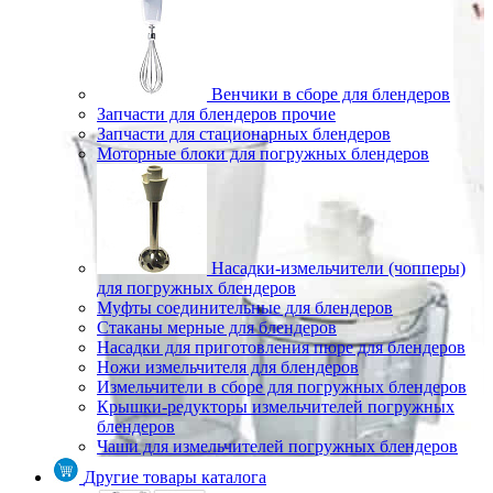
Венчики в сборе для блендеров
Запчасти для блендеров прочие
Запчасти для стационарных блендеров
Моторные блоки для погружных блендеров
Насадки-измельчители (чопперы)
для погружных блендеров
Муфты соединительные для блендеров
Стаканы мерные для блендеров
Насадки для приготовления пюре для блендеров
Ножи измельчителя для блендеров
Измельчители в сборе для погружных блендеров
Крышки-редукторы измельчителей погружных
блендеров
Чаши для измельчителей погружных блендеров
Другие товары каталога