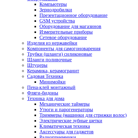
Компьютеры
Зернодробилки
Презентационное оборудование
GSM устройства
Оборудование для магазинов
Измерительные приборы
Сетевое оборудование
Изделия из нержавейки
Компоненты для самогоноварения
Трубки (шланги) силиконовые
Шланги поливочные
Штуцеры
Керамика, керамогранит
Садовая Техника
Минимойки
Пена-клей монтажный
Фляги-бидоны
Техника для дома
Механические таймеры
Утюги и парогенераторы
Триммеры (машинки для стрижки волос)
Электрические зубные щетки
Климатическая техника
Аксессуары для гаджетов
Радиоприемники