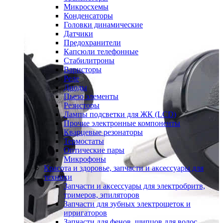
Микросхемы
Конденсаторы
Головки динамические
Датчики
Предохранители
Капсюли телефонные
Стабилитроны
Варисторы
Реле
Диоды
Пьезо элементы
Резисторы
Лампы подсветки для ЖК (LCD)
Прочие электронные компоненты
Кварцевые резонаторы
Термостаты
Оптические пары
Микрофоны
Красота и здоровье, запчасти и аксессуары для
техники
Запчасти и аксессуары для электробритв,
тримеров, эпиляторов
Запчасти для зубных электрощеток и
ирригаторов
Запчасти для фенов, щипцов для волос