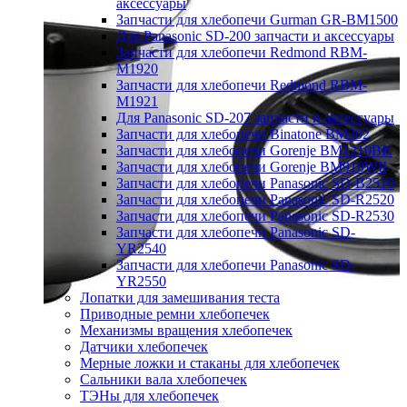
аксессуары
Запчасти для хлебопечи Gurman GR-BM1500
Для Panasonic SD-200 запчасти и аксессуары
Запчасти для хлебопечи Redmond RBM-
M1920
Запчасти для хлебопечи Redmond RBM-
M1921
Для Panasonic SD-207 запчасти и аксессуары
Запчасти для хлебопечи Binatone BM202
Запчасти для хлебопечи Gorenje BM1210BK
Запчасти для хлебопечи Gorenje BM910WII
Запчасти для хлебопечи Panasonic SD-B2510
Запчасти для хлебопечи Panasonic SD-R2520
Запчасти для хлебопечи Panasonic SD-R2530
Запчасти для хлебопечи Panasonic SD-
YR2540
Запчасти для хлебопечи Panasonic SD-
YR2550
Лопатки для замешивания теста
Приводные ремни хлебопечек
Механизмы вращения хлебопечек
Датчики хлебопечек
Мерные ложки и стаканы для хлебопечек
Сальники вала хлебопечек
ТЭНы для хлебопечек