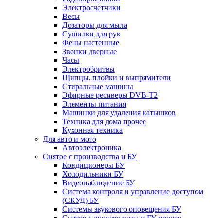
Электросчетчики
Весы
Дозаторы для мыла
Сушилки для рук
Фены настенные
Звонки дверные
Часы
Электробритвы
Щипцы, плойки и выпрямители
Стиральные машины
Эфирные ресиверы DVB-T2
Элементы питания
Машинки для удаления катышков
Техника для дома прочее
Кухонная техника
Для авто и мото
Автоэлектроника
Снятое с производства и БУ
Кондиционеры БУ
Холодильники БУ
Видеонаблюдение БУ
Система контроля и управление доступом
(СКУД) БУ
Системы звукового оповещения БУ
Снятое с производства и БУ прочее