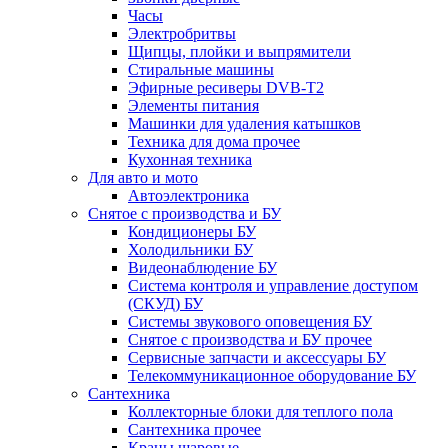
Часы
Электробритвы
Щипцы, плойки и выпрямители
Стиральные машины
Эфирные ресиверы DVB-T2
Элементы питания
Машинки для удаления катышков
Техника для дома прочее
Кухонная техника
Для авто и мото
Автоэлектроника
Снятое с производства и БУ
Кондиционеры БУ
Холодильники БУ
Видеонаблюдение БУ
Система контроля и управление доступом
(СКУД) БУ
Системы звукового оповещения БУ
Снятое с производства и БУ прочее
Сервисные запчасти и аксессуары БУ
Телекоммуникационное оборудование БУ
Сантехника
Коллекторные блоки для теплого пола
Сантехника прочее
Краны шаровые