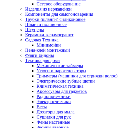
Сетевое оборудование
Изделия из нержавейки
Компоненты для самогоноварения
Трубки (шланги) силиконовые
Шланги поливочные
Штуцеры
Керамика, керамогранит
Садовая Техника
Минимойки
Пена-клей монтажный
Фляги-бидоны
Техника для дома
Механические таймеры
Утюги и парогенераторы
Триммеры (машинки для стрижки волос)
Электрические зубные щетки
Климатическая техника
Аксессуары для гаджетов
Радиоприемники
Электросчетчики
Весы
Дозаторы для мыла
Сушилки для рук
Фены настенные
Звонки дверные