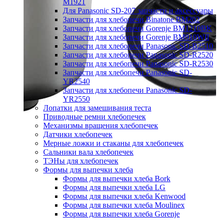
M1921
Для Panasonic SD-207 запчасти и аксессуары
Запчасти для хлебопечи Binatone BM202
Запчасти для хлебопечи Gorenje BM1210BK
Запчасти для хлебопечи Gorenje BM910WII
Запчасти для хлебопечи Panasonic SD-B2510
Запчасти для хлебопечи Panasonic SD-R2520
Запчасти для хлебопечи Panasonic SD-R2530
Запчасти для хлебопечи Panasonic SD-
YR2540
Запчасти для хлебопечи Panasonic SD-
YR2550
Лопатки для замешивания теста
Приводные ремни хлебопечек
Механизмы вращения хлебопечек
Датчики хлебопечек
Мерные ложки и стаканы для хлебопечек
Сальники вала хлебопечек
ТЭНы для хлебопечек
Формы для выпечки хлеба
Формы для выпечки хлеба Bork
Формы для выпечки хлеба LG
Формы для выпечки хлеба Kenwood
Формы для выпечки хлеба Moulinex
Формы для выпечки хлеба Gorenje