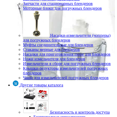
Запчасти для стационарных блендеров
Моторные блоки для погружных блендеров
Насадки-измельчители (чопперы)
для погружных блендеров
Муфты соединительные для блендеров
Стаканы мерные для блендеров
Насадки для приготовления пюре для блендеров
Ножи измельчителя для блендеров
Измельчители в сборе для погружных блендеров
Крышки-редукторы измельчителей погружных
блендеров
Чаши для измельчителей погружных блендеров
Другие товары каталога
Безопасность и контроль доступа
Беспроводные сигнализации