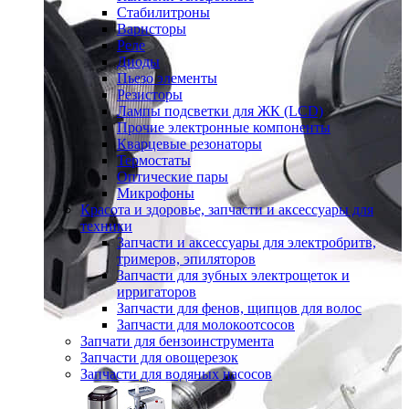
Стабилитроны
Варисторы
Реле
Диоды
Пьезо элементы
Резисторы
Лампы подсветки для ЖК (LCD)
Прочие электронные компоненты
Кварцевые резонаторы
Термостаты
Оптические пары
Микрофоны
Красота и здоровье, запчасти и аксессуары для
техники
Запчасти и аксессуары для электробритв,
тримеров, эпиляторов
Запчасти для зубных электрощеток и
ирригаторов
Запчасти для фенов, щипцов для волос
Запчасти для молокоотсосов
Запчати для бензоинструмента
Запчасти для овощерезок
Запчасти для водяных насосов