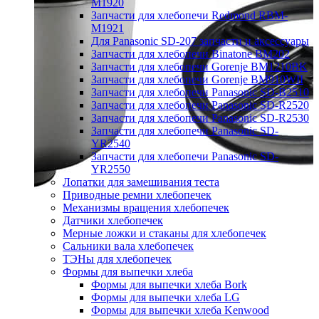
M1920
Запчасти для хлебопечи Redmond RBM-
M1921
Для Panasonic SD-207 запчасти и аксессуары
Запчасти для хлебопечи Binatone BM202
Запчасти для хлебопечи Gorenje BM1210BK
Запчасти для хлебопечи Gorenje BM910WII
Запчасти для хлебопечи Panasonic SD-B2510
Запчасти для хлебопечи Panasonic SD-R2520
Запчасти для хлебопечи Panasonic SD-R2530
Запчасти для хлебопечи Panasonic SD-
YR2540
Запчасти для хлебопечи Panasonic SD-
YR2550
Лопатки для замешивания теста
Приводные ремни хлебопечек
Механизмы вращения хлебопечек
Датчики хлебопечек
Мерные ложки и стаканы для хлебопечек
Сальники вала хлебопечек
ТЭНы для хлебопечек
Формы для выпечки хлеба
Формы для выпечки хлеба Bork
Формы для выпечки хлеба LG
Формы для выпечки хлеба Kenwood