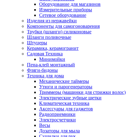
Оборудование для магазинов
Измерительные приборы
Сетевое оборудование
Изделия из нержавейки
Компоненты для самогоноварения
Трубки (шланги) силиконовые
Шланги поливочные
Штуцеры
Керамика, керамогранит
Садовая Техника
Минимойки
Пена-клей монтажный
Фляги-бидоны
Техника для дома
Механические таймеры
Утюги и парогенераторы
Триммеры (машинки для стрижки волос)
Электрические зубные щетки
Климатическая техника
Аксессуары для гаджетов
Радиоприемники
Электросчетчики
Весы
Дозаторы для мыла
Сушилки для рук