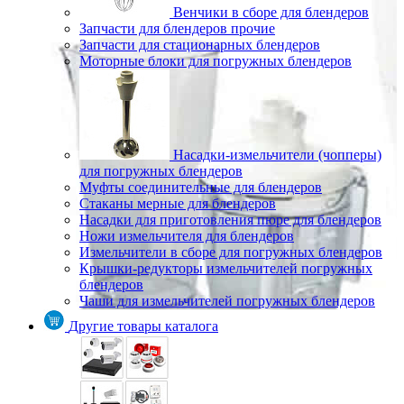
Венчики в сборе для блендеров
Запчасти для блендеров прочие
Запчасти для стационарных блендеров
Моторные блоки для погружных блендеров
Насадки-измельчители (чопперы)
для погружных блендеров
Муфты соединительные для блендеров
Стаканы мерные для блендеров
Насадки для приготовления пюре для блендеров
Ножи измельчителя для блендеров
Измельчители в сборе для погружных блендеров
Крышки-редукторы измельчителей погружных
блендеров
Чаши для измельчителей погружных блендеров
Другие товары каталога