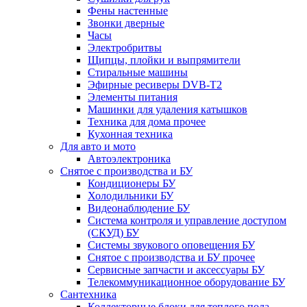
Фены настенные
Звонки дверные
Часы
Электробритвы
Щипцы, плойки и выпрямители
Стиральные машины
Эфирные ресиверы DVB-T2
Элементы питания
Машинки для удаления катышков
Техника для дома прочее
Кухонная техника
Для авто и мото
Автоэлектроника
Снятое с производства и БУ
Кондиционеры БУ
Холодильники БУ
Видеонаблюдение БУ
Система контроля и управление доступом
(СКУД) БУ
Системы звукового оповещения БУ
Снятое с производства и БУ прочее
Сервисные запчасти и аксессуары БУ
Телекоммуникационное оборудование БУ
Сантехника
Коллекторные блоки для теплого пола