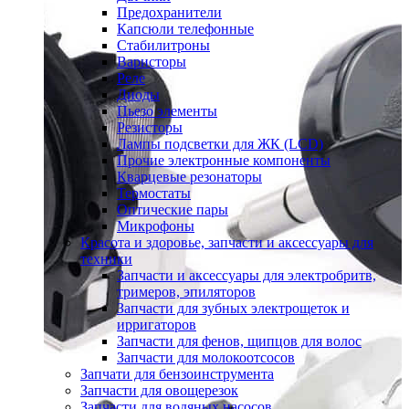
Предохранители
Капсюли телефонные
Стабилитроны
Варисторы
Реле
Диоды
Пьезо элементы
Резисторы
Лампы подсветки для ЖК (LCD)
Прочие электронные компоненты
Кварцевые резонаторы
Термостаты
Оптические пары
Микрофоны
Красота и здоровье, запчасти и аксессуары для
техники
Запчасти и аксессуары для электробритв,
тримеров, эпиляторов
Запчасти для зубных электрощеток и
ирригаторов
Запчасти для фенов, щипцов для волос
Запчасти для молокоотсосов
Запчати для бензоинструмента
Запчасти для овощерезок
Запчасти для водяных насосов