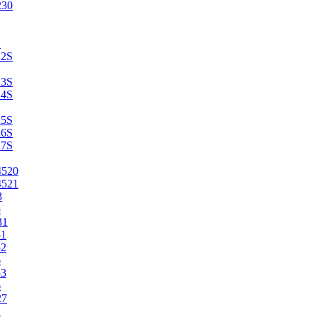
230
2
22S
23S
24S
25S
26S
27S
4520
4521
3
5
31
51
52
6
53
6
27
1