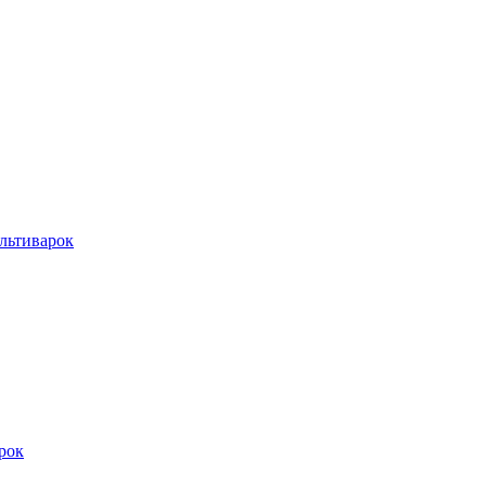
льтиварок
рок