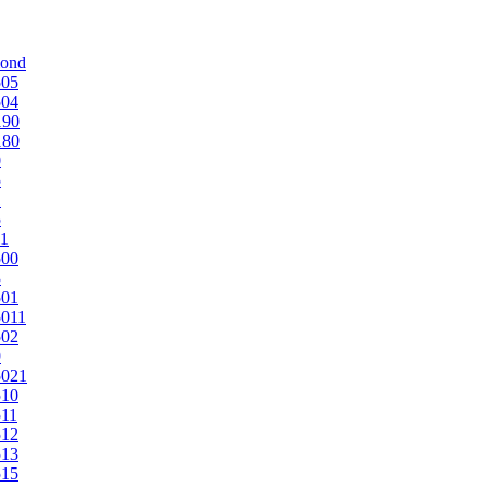
mond
505
504
190
180
0
5
1
5
1
500
3
501
011
502
9
5021
510
11
512
513
515