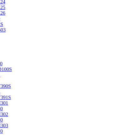
524
525
526
0
2S
503
0
D100S
2
F390S
3
F391S
M301
40
M302
50
M303
70