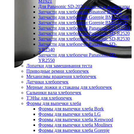
M1921
Для Panasonic SD-207 запчасти и аксессуары
Запчасти для хлебопечи Binatone BM202
Запчасти для хлебопечи Gorenje BM1210BK
Запчасти для хлебопечи Gorenje BM910WII
Запчасти для хлебопечи Panasonic SD-B2510
Запчасти для хлебопечи Panasonic SD-R2520
Запчасти для хлебопечи Panasonic SD-R2530
Запчасти для хлебопечи Panasonic SD-
YR2540
Запчасти для хлебопечи Panasonic SD-
YR2550
Лопатки для замешивания теста
Приводные ремни хлебопечек
Механизмы вращения хлебопечек
Датчики хлебопечек
Мерные ложки и стаканы для хлебопечек
Сальники вала хлебопечек
ТЭНы для хлебопечек
Формы для выпечки хлеба
Формы для выпечки хлеба Bork
Формы для выпечки хлеба LG
Формы для выпечки хлеба Kenwood
Формы для выпечки хлеба Moulinex
Формы для выпечки хлеба Gorenje