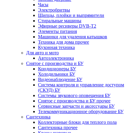
Часы
Электробритвы
Щипцы, плойки и выпрямители
Стиральные машины
Эфирные ресиверы DVB-T2
Элементы питания
Машинки для удаления катышков
Техника для дома прочее
Кухонная техника
Для авто и мото
Автоэлектроника
Снятое с производства и БУ
Кондиционеры БУ
Холодильники БУ
Видеонаблюдение БУ
Система контроля и управление доступом
(СКУД) БУ
Системы звукового оповещения БУ
Снятое с производства и БУ прочее
Сервисные запчасти и аксессуары БУ
Телекоммуникационное оборудование БУ
Сантехника
Коллекторные блоки для теплого пола
Сантехника прочее
Краны шаровые