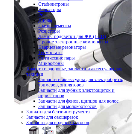
Стабилитроны
Варисторы
Реле
Диоды
Пьезо элементы
Резисторы
Лампы подсветки для ЖК (LCD)
Прочие электронные компоненты
Кварцевые резонаторы
Термостаты
Оптические пары
Микрофоны
Красота и здоровье, запчасти и аксессуары для
техники
Запчасти и аксессуары для электробритв,
тримеров, эпиляторов
Запчасти для зубных электрощеток и
ирригаторов
Запчасти для фенов, щипцов для волос
Запчасти для молокоотсосов
Запчати для бензоинструмента
Запчасти для овощерезок
Запчасти для водяных насосов