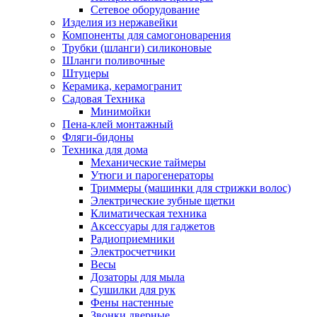
Сетевое оборудование
Изделия из нержавейки
Компоненты для самогоноварения
Трубки (шланги) силиконовые
Шланги поливочные
Штуцеры
Керамика, керамогранит
Садовая Техника
Минимойки
Пена-клей монтажный
Фляги-бидоны
Техника для дома
Механические таймеры
Утюги и парогенераторы
Триммеры (машинки для стрижки волос)
Электрические зубные щетки
Климатическая техника
Аксессуары для гаджетов
Радиоприемники
Электросчетчики
Весы
Дозаторы для мыла
Сушилки для рук
Фены настенные
Звонки дверные