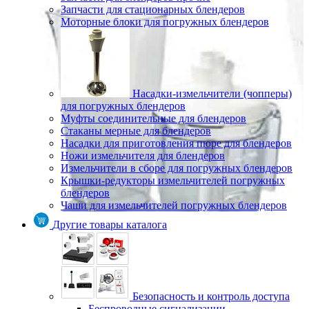
Запчасти для стационарных блендеров
Моторные блоки для погружных блендеров
Насадки-измельчители (чопперы)
для погружных блендеров
Муфты соединительные для блендеров
Стаканы мерные для блендеров
Насадки для приготовления пюре для блендеров
Ножи измельчителя для блендеров
Измельчители в сборе для погружных блендеров
Крышки-редукторы измельчителей погружных
блендеров
Чаши для измельчителей погружных блендеров
Другие товары каталога
Безопасность и контроль доступа
Беспроводные сигнализации