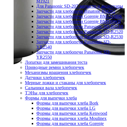
M1921
Для Panasonic SD-207 запчасти и аксессуары
Запчасти для хлебопечи Binatone BM202
Запчасти для хлебопечи Gorenje BM1210BK
Запчасти для хлебопечи Gorenje BM910WII
Запчасти для хлебопечи Panasonic SD-B2510
Запчасти для хлебопечи Panasonic SD-R2520
Запчасти для хлебопечи Panasonic SD-R2530
Запчасти для хлебопечи Panasonic SD-
YR2540
Запчасти для хлебопечи Panasonic SD-
YR2550
Лопатки для замешивания теста
Приводные ремни хлебопечек
Механизмы вращения хлебопечек
Датчики хлебопечек
Мерные ложки и стаканы для хлебопечек
Сальники вала хлебопечек
ТЭНы для хлебопечек
Формы для выпечки хлеба
Формы для выпечки хлеба Bork
Формы для выпечки хлеба LG
Формы для выпечки хлеба Kenwood
Формы для выпечки хлеба Moulinex
Формы для выпечки хлеба Gorenje