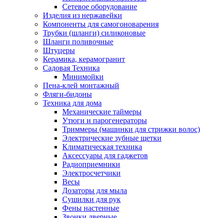
Сетевое оборудование
Изделия из нержавейки
Компоненты для самогоноварения
Трубки (шланги) силиконовые
Шланги поливочные
Штуцеры
Керамика, керамогранит
Садовая Техника
Минимойки
Пена-клей монтажный
Фляги-бидоны
Техника для дома
Механические таймеры
Утюги и парогенераторы
Триммеры (машинки для стрижки волос)
Электрические зубные щетки
Климатическая техника
Аксессуары для гаджетов
Радиоприемники
Электросчетчики
Весы
Дозаторы для мыла
Сушилки для рук
Фены настенные
Звонки дверные