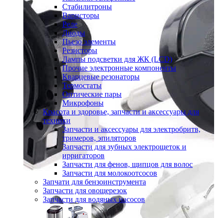
Стабилитроны
Варисторы
Реле
Диоды
Пьезо элементы
Резисторы
Лампы подсветки для ЖК (LCD)
Прочие электронные компоненты
Кварцевые резонаторы
Термостаты
Оптические пары
Микрофоны
Красота и здоровье, запчасти и аксессуары для
техники
Запчасти и аксессуары для электробритв,
тримеров, эпиляторов
Запчасти для зубных электрощеток и
ирригаторов
Запчасти для фенов, щипцов для волос
Запчасти для молокоотсосов
Запчати для бензоинструмента
Запчасти для овощерезок
Запчасти для водяных насосов