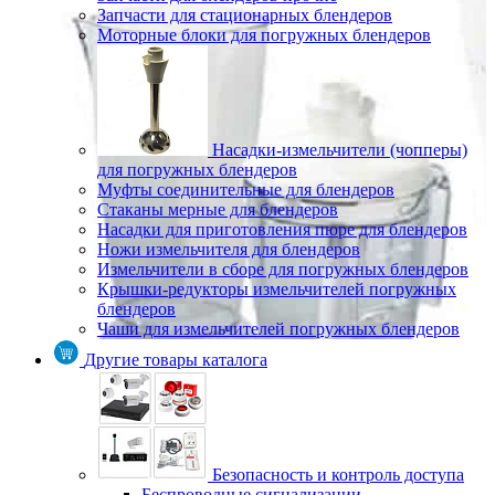
Запчасти для стационарных блендеров
Моторные блоки для погружных блендеров
Насадки-измельчители (чопперы)
для погружных блендеров
Муфты соединительные для блендеров
Стаканы мерные для блендеров
Насадки для приготовления пюре для блендеров
Ножи измельчителя для блендеров
Измельчители в сборе для погружных блендеров
Крышки-редукторы измельчителей погружных
блендеров
Чаши для измельчителей погружных блендеров
Другие товары каталога
Безопасность и контроль доступа
Беспроводные сигнализации