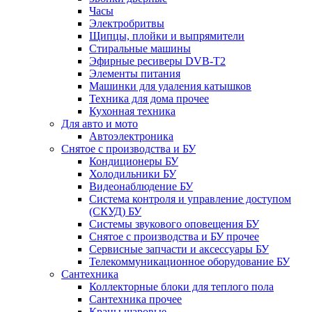
Часы
Электробритвы
Щипцы, плойки и выпрямители
Стиральные машины
Эфирные ресиверы DVB-T2
Элементы питания
Машинки для удаления катышков
Техника для дома прочее
Кухонная техника
Для авто и мото
Автоэлектроника
Снятое с производства и БУ
Кондиционеры БУ
Холодильники БУ
Видеонаблюдение БУ
Система контроля и управление доступом
(СКУД) БУ
Системы звукового оповещения БУ
Снятое с производства и БУ прочее
Сервисные запчасти и аксессуары БУ
Телекоммуникационное оборудование БУ
Сантехника
Коллекторные блоки для теплого пола
Сантехника прочее
Краны шаровые