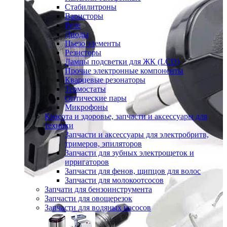
Стабилитроны
Варисторы
Реле
Диоды
Пьезо элементы
Резисторы
Лампы подсветки для ЖК (LCD)
Прочие электронные компоненты
Кварцевые резонаторы
Термостаты
Оптические пары
Микрофоны
Красота и здоровье, запчасти и аксессуары для
техники
Запчасти и аксессуары для электробритв,
тримеров, эпиляторов
Запчасти для зубных электрощеток и
ирригаторов
Запчасти для фенов, щипцов для волос
Запчасти для молокоотсосов
Запчати для бензоинструмента
Запчасти для овощерезок
Запчасти для водяных насосов