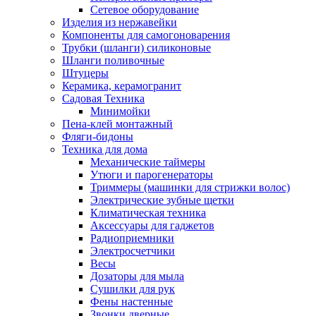
Сетевое оборудование
Изделия из нержавейки
Компоненты для самогоноварения
Трубки (шланги) силиконовые
Шланги поливочные
Штуцеры
Керамика, керамогранит
Садовая Техника
Минимойки
Пена-клей монтажный
Фляги-бидоны
Техника для дома
Механические таймеры
Утюги и парогенераторы
Триммеры (машинки для стрижки волос)
Электрические зубные щетки
Климатическая техника
Аксессуары для гаджетов
Радиоприемники
Электросчетчики
Весы
Дозаторы для мыла
Сушилки для рук
Фены настенные
Звонки дверные