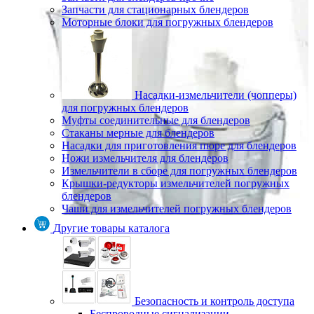
Запчасти для стационарных блендеров
Моторные блоки для погружных блендеров
Насадки-измельчители (чопперы)
для погружных блендеров
Муфты соединительные для блендеров
Стаканы мерные для блендеров
Насадки для приготовления пюре для блендеров
Ножи измельчителя для блендеров
Измельчители в сборе для погружных блендеров
Крышки-редукторы измельчителей погружных
блендеров
Чаши для измельчителей погружных блендеров
Другие товары каталога
Безопасность и контроль доступа
Беспроводные сигнализации