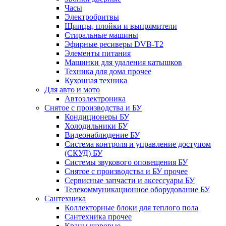
Часы
Электробритвы
Щипцы, плойки и выпрямители
Стиральные машины
Эфирные ресиверы DVB-T2
Элементы питания
Машинки для удаления катышков
Техника для дома прочее
Кухонная техника
Для авто и мото
Автоэлектроника
Снятое с производства и БУ
Кондиционеры БУ
Холодильники БУ
Видеонаблюдение БУ
Система контроля и управление доступом
(СКУД) БУ
Системы звукового оповещения БУ
Снятое с производства и БУ прочее
Сервисные запчасти и аксессуары БУ
Телекоммуникационное оборудование БУ
Сантехника
Коллекторные блоки для теплого пола
Сантехника прочее
Краны шаровые