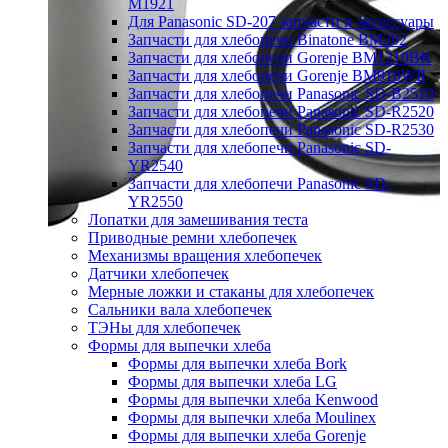
M1921
Для Panasonic SD-207 запчасти и аксессуары
Запчасти для хлебопечи Binatone BM202
Запчасти для хлебопечи Gorenje BM1210BK
Запчасти для хлебопечи Gorenje BM910WII
Запчасти для хлебопечи Panasonic SD-B2510
Запчасти для хлебопечи Panasonic SD-R2520
Запчасти для хлебопечи Panasonic SD-R2530
Запчасти для хлебопечи Panasonic SD-
YR2540
Запчасти для хлебопечи Panasonic SD-
YR2550
Лопатки для замешивания теста
Приводные ремни хлебопечек
Механизмы вращения хлебопечек
Датчики хлебопечек
Мерные ложки и стаканы для хлебопечек
Сальники вала хлебопечек
ТЭНы для хлебопечек
Формы для выпечки хлеба
Формы для выпечки хлеба Bork
Формы для выпечки хлеба LG
Формы для выпечки хлеба Kenwood
Формы для выпечки хлеба Moulinex
Формы для выпечки хлеба Gorenje