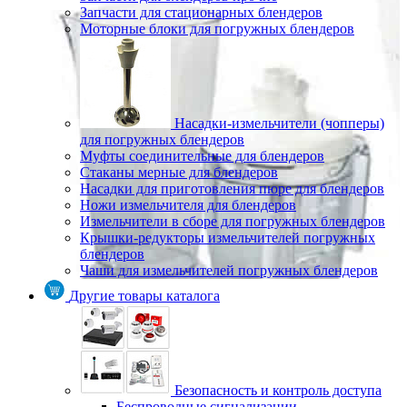
Запчасти для стационарных блендеров
Моторные блоки для погружных блендеров
Насадки-измельчители (чопперы)
для погружных блендеров
Муфты соединительные для блендеров
Стаканы мерные для блендеров
Насадки для приготовления пюре для блендеров
Ножи измельчителя для блендеров
Измельчители в сборе для погружных блендеров
Крышки-редукторы измельчителей погружных
блендеров
Чаши для измельчителей погружных блендеров
Другие товары каталога
Безопасность и контроль доступа
Беспроводные сигнализации