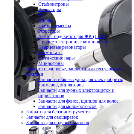
Стабилитроны
Варисторы
Реле
Диоды
Пьезо элементы
Резисторы
Лампы подсветки для ЖК (LCD)
Прочие электронные компоненты
Кварцевые резонаторы
Термостаты
Оптические пары
Микрофоны
Красота и здоровье, запчасти и аксессуары для
техники
Запчасти и аксессуары для электробритв,
тримеров, эпиляторов
Запчасти для зубных электрощеток и
ирригаторов
Запчасти для фенов, щипцов для волос
Запчасти для молокоотсосов
Запчати для бензоинструмента
Запчасти для овощерезок
Запчасти для водяных насосов