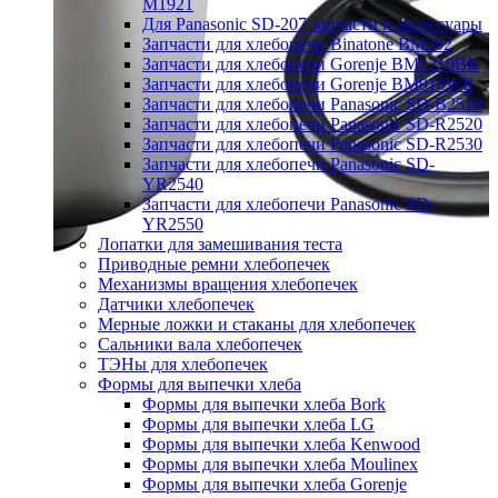
M1921
Для Panasonic SD-207 запчасти и аксессуары
Запчасти для хлебопечи Binatone BM202
Запчасти для хлебопечи Gorenje BM1210BK
Запчасти для хлебопечи Gorenje BM910WII
Запчасти для хлебопечи Panasonic SD-B2510
Запчасти для хлебопечи Panasonic SD-R2520
Запчасти для хлебопечи Panasonic SD-R2530
Запчасти для хлебопечи Panasonic SD-
YR2540
Запчасти для хлебопечи Panasonic SD-
YR2550
Лопатки для замешивания теста
Приводные ремни хлебопечек
Механизмы вращения хлебопечек
Датчики хлебопечек
Мерные ложки и стаканы для хлебопечек
Сальники вала хлебопечек
ТЭНы для хлебопечек
Формы для выпечки хлеба
Формы для выпечки хлеба Bork
Формы для выпечки хлеба LG
Формы для выпечки хлеба Kenwood
Формы для выпечки хлеба Moulinex
Формы для выпечки хлеба Gorenje