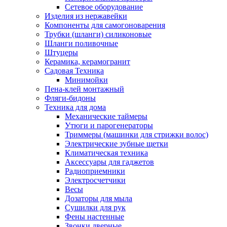
Сетевое оборудование
Изделия из нержавейки
Компоненты для самогоноварения
Трубки (шланги) силиконовые
Шланги поливочные
Штуцеры
Керамика, керамогранит
Садовая Техника
Минимойки
Пена-клей монтажный
Фляги-бидоны
Техника для дома
Механические таймеры
Утюги и парогенераторы
Триммеры (машинки для стрижки волос)
Электрические зубные щетки
Климатическая техника
Аксессуары для гаджетов
Радиоприемники
Электросчетчики
Весы
Дозаторы для мыла
Сушилки для рук
Фены настенные
Звонки дверные