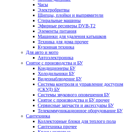
Часы
Электробритвы
Щипцы, плойки и выпрямители
Стиральные машины
Эфирные ресиверы DVB-T2
Элементы питания
Машинки для удаления катышков
Техника для дома прочее
Кухонная техника
Для авто и мото
Автоэлектроника
Снятое с производства и БУ
Кондиционеры БУ
Холодильники БУ
Видеонаблюдение БУ
Система контроля и управление доступом
(СКУД) БУ
Системы звукового оповещения БУ
Снятое с производства и БУ прочее
Сервисные запчасти и аксессуары БУ
Телекоммуникационное оборудование БУ
Сантехника
Коллекторные блоки для теплого пола
Сантехника прочее
Краны шаровые