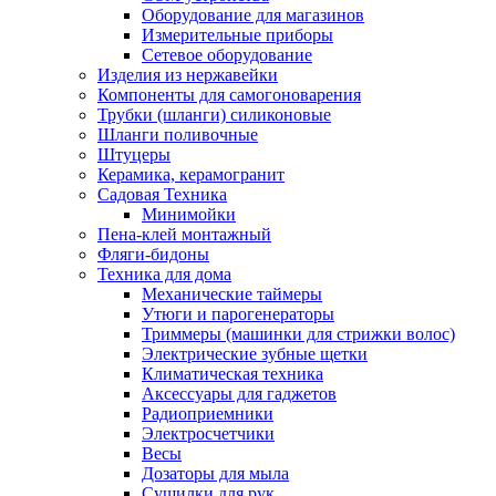
Оборудование для магазинов
Измерительные приборы
Сетевое оборудование
Изделия из нержавейки
Компоненты для самогоноварения
Трубки (шланги) силиконовые
Шланги поливочные
Штуцеры
Керамика, керамогранит
Садовая Техника
Минимойки
Пена-клей монтажный
Фляги-бидоны
Техника для дома
Механические таймеры
Утюги и парогенераторы
Триммеры (машинки для стрижки волос)
Электрические зубные щетки
Климатическая техника
Аксессуары для гаджетов
Радиоприемники
Электросчетчики
Весы
Дозаторы для мыла
Сушилки для рук