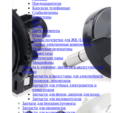
Предохранители
Капсюли телефонные
Стабилитроны
Варисторы
Реле
Диоды
Пьезо элементы
Резисторы
Лампы подсветки для ЖК (LCD)
Прочие электронные компоненты
Кварцевые резонаторы
Термостаты
Оптические пары
Микрофоны
Красота и здоровье, запчасти и аксессуары для
техники
Запчасти и аксессуары для электробритв,
тримеров, эпиляторов
Запчасти для зубных электрощеток и
ирригаторов
Запчасти для фенов, щипцов для волос
Запчасти для молокоотсосов
Запчати для бензоинструмента
Запчасти для овощерезок
Запчасти для водяных насосов