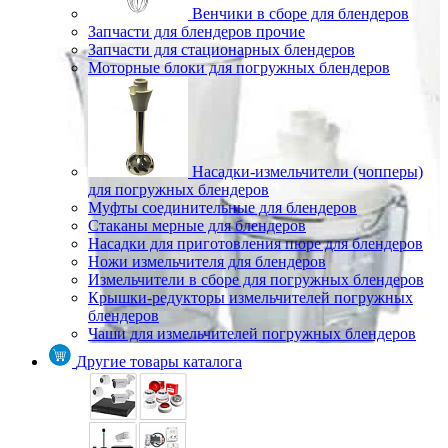
Венчики в сборе для блендеров
Запчасти для блендеров прочие
Запчасти для стационарных блендеров
Моторные блоки для погружных блендеров
Насадки-измельчители (чопперы)
для погружных блендеров
Муфты соединительные для блендеров
Стаканы мерные для блендеров
Насадки для приготовления пюре для блендеров
Ножи измельчителя для блендеров
Измельчители в сборе для погружных блендеров
Крышки-редукторы измельчителей погружных
блендеров
Чаши для измельчителей погружных блендеров
Другие товары каталога