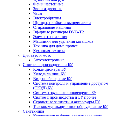
Фены настенные
Звонки дверные
Часы
Электробритвы
Щипцы, плойки и выпрямители
Стиральные машины
Эфирные ресиверы DVB-T2
Элементы питания
Машинки для удаления катышков
Техника для дома прочее
Кухонная техника
Для авто и мото
Автоэлектроника
Снятое с производства и БУ
Кондиционеры БУ
Холодильники БУ
Видеонаблюдение БУ
Система контроля и управление доступом
(СКУД) БУ
Системы звукового оповещения БУ
Снятое с производства и БУ прочее
Сервисные запчасти и аксессуары БУ
Телекоммуникационное оборудование БУ
Сантехника
Коллекторные блоки для теплого пола