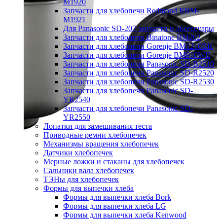
M1920
Запчасти для хлебопечи Redmond RBM-
M1921
Для Panasonic SD-207 запчасти и аксессуары
Запчасти для хлебопечи Binatone BM202
Запчасти для хлебопечи Gorenje BM1210BK
Запчасти для хлебопечи Gorenje BM910WII
Запчасти для хлебопечи Panasonic SD-B2510
Запчасти для хлебопечи Panasonic SD-R2520
Запчасти для хлебопечи Panasonic SD-R2530
Запчасти для хлебопечи Panasonic SD-
YR2540
Запчасти для хлебопечи Panasonic SD-
YR2550
Лопатки для замешивания теста
Приводные ремни хлебопечек
Механизмы вращения хлебопечек
Датчики хлебопечек
Мерные ложки и стаканы для хлебопечек
Сальники вала хлебопечек
ТЭНы для хлебопечек
Формы для выпечки хлеба
Формы для выпечки хлеба Bork
Формы для выпечки хлеба LG
Формы для выпечки хлеба Kenwood