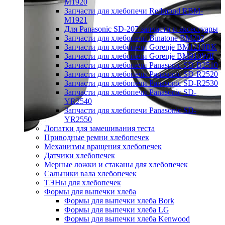
M1920
Запчасти для хлебопечи Redmond RBM-
M1921
Для Panasonic SD-207 запчасти и аксессуары
Запчасти для хлебопечи Binatone BM202
Запчасти для хлебопечи Gorenje BM1210BK
Запчасти для хлебопечи Gorenje BM910WII
Запчасти для хлебопечи Panasonic SD-B2510
Запчасти для хлебопечи Panasonic SD-R2520
Запчасти для хлебопечи Panasonic SD-R2530
Запчасти для хлебопечи Panasonic SD-
YR2540
Запчасти для хлебопечи Panasonic SD-
YR2550
Лопатки для замешивания теста
Приводные ремни хлебопечек
Механизмы вращения хлебопечек
Датчики хлебопечек
Мерные ложки и стаканы для хлебопечек
Сальники вала хлебопечек
ТЭНы для хлебопечек
Формы для выпечки хлеба
Формы для выпечки хлеба Bork
Формы для выпечки хлеба LG
Формы для выпечки хлеба Kenwood