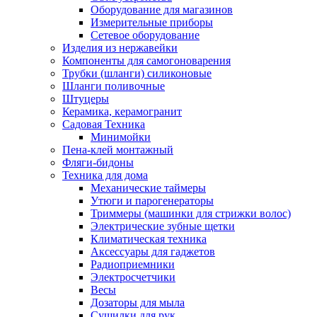
Оборудование для магазинов
Измерительные приборы
Сетевое оборудование
Изделия из нержавейки
Компоненты для самогоноварения
Трубки (шланги) силиконовые
Шланги поливочные
Штуцеры
Керамика, керамогранит
Садовая Техника
Минимойки
Пена-клей монтажный
Фляги-бидоны
Техника для дома
Механические таймеры
Утюги и парогенераторы
Триммеры (машинки для стрижки волос)
Электрические зубные щетки
Климатическая техника
Аксессуары для гаджетов
Радиоприемники
Электросчетчики
Весы
Дозаторы для мыла
Сушилки для рук