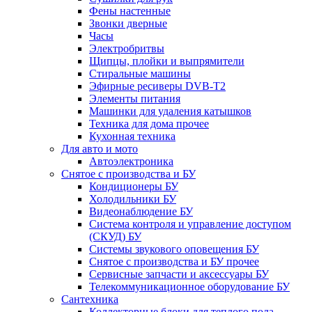
Фены настенные
Звонки дверные
Часы
Электробритвы
Щипцы, плойки и выпрямители
Стиральные машины
Эфирные ресиверы DVB-T2
Элементы питания
Машинки для удаления катышков
Техника для дома прочее
Кухонная техника
Для авто и мото
Автоэлектроника
Снятое с производства и БУ
Кондиционеры БУ
Холодильники БУ
Видеонаблюдение БУ
Система контроля и управление доступом
(СКУД) БУ
Системы звукового оповещения БУ
Снятое с производства и БУ прочее
Сервисные запчасти и аксессуары БУ
Телекоммуникационное оборудование БУ
Сантехника
Коллекторные блоки для теплого пола