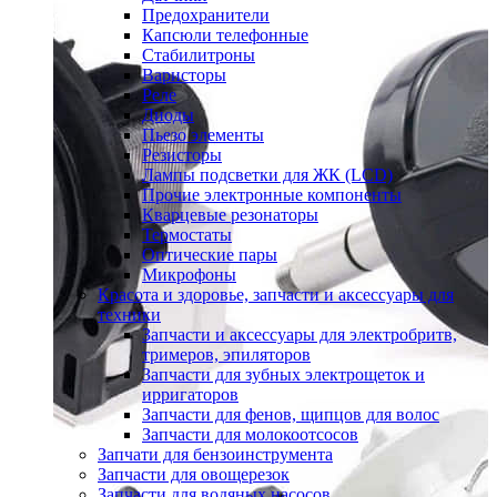
Предохранители
Капсюли телефонные
Стабилитроны
Варисторы
Реле
Диоды
Пьезо элементы
Резисторы
Лампы подсветки для ЖК (LCD)
Прочие электронные компоненты
Кварцевые резонаторы
Термостаты
Оптические пары
Микрофоны
Красота и здоровье, запчасти и аксессуары для
техники
Запчасти и аксессуары для электробритв,
тримеров, эпиляторов
Запчасти для зубных электрощеток и
ирригаторов
Запчасти для фенов, щипцов для волос
Запчасти для молокоотсосов
Запчати для бензоинструмента
Запчасти для овощерезок
Запчасти для водяных насосов