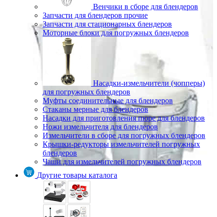
Венчики в сборе для блендеров
Запчасти для блендеров прочие
Запчасти для стационарных блендеров
Моторные блоки для погружных блендеров
Насадки-измельчители (чопперы)
для погружных блендеров
Муфты соединительные для блендеров
Стаканы мерные для блендеров
Насадки для приготовления пюре для блендеров
Ножи измельчителя для блендеров
Измельчители в сборе для погружных блендеров
Крышки-редукторы измельчителей погружных
блендеров
Чаши для измельчителей погружных блендеров
Другие товары каталога