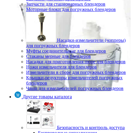
Запчасти для стационарных блендеров
Моторные блоки для погружных блендеров
Насадки-измельчители (чопперы)
для погружных блендеров
Муфты соединительные для блендеров
Стаканы мерные для блендеров
Насадки для приготовления пюре для блендеров
Ножи измельчителя для блендеров
Измельчители в сборе для погружных блендеров
Крышки-редукторы измельчителей погружных
блендеров
Чаши для измельчителей погружных блендеров
Другие товары каталога
Безопасность и контроль доступа
Беспроводные сигнализации