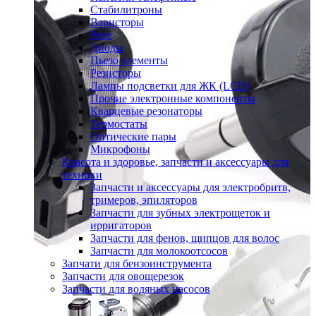
Стабилитроны
Варисторы
Реле
Диоды
Пьезо элементы
Резисторы
Лампы подсветки для ЖК (LCD)
Прочие электронные компоненты
Кварцевые резонаторы
Термостаты
Оптические пары
Микрофоны
Красота и здоровье, запчасти и аксессуары для
техники
Запчасти и аксессуары для электробритв,
тримеров, эпиляторов
Запчасти для зубных электрощеток и
ирригаторов
Запчасти для фенов, щипцов для волос
Запчасти для молокоотсосов
Запчати для бензоинструмента
Запчасти для овощерезок
Запчасти для водяных насосов