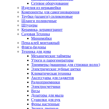
Сетевое оборудование
Изделия из нержавейки
Компоненты для самогоноварения
Трубки (шланги) силиконовые
Шланги поливочные
Штуцеры
Керамика, керамогранит
Садовая Техника
Минимойки
Пена-клей монтажный
Фляги-бидоны
Техника для дома
Механические таймеры
Утюги и парогенераторы
Триммеры (машинки для стрижки волос)
Электрические зубные щетки
Климатическая техника
Аксессуары для гаджетов
Радиоприемники
Электросчетчики
Весы
Дозаторы для мыла
Сушилки для рук
Фены настенные
Звонки дверные