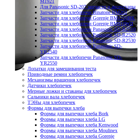
M1921
Для Panasonic SD-207 запчасти и аксессуары
Запчасти для хлебопечи Binatone BM202
Запчасти для хлебопечи Gorenje BM1210BK
Запчасти для хлебопечи Gorenje BM910WII
Запчасти для хлебопечи Panasonic SD-B2510
Запчасти для хлебопечи Panasonic SD-R2520
Запчасти для хлебопечи Panasonic SD-R2530
Запчасти для хлебопечи Panasonic SD-
YR2540
Запчасти для хлебопечи Panasonic SD-
YR2550
Лопатки для замешивания теста
Приводные ремни хлебопечек
Механизмы вращения хлебопечек
Датчики хлебопечек
Мерные ложки и стаканы для хлебопечек
Сальники вала хлебопечек
ТЭНы для хлебопечек
Формы для выпечки хлеба
Формы для выпечки хлеба Bork
Формы для выпечки хлеба LG
Формы для выпечки хлеба Kenwood
Формы для выпечки хлеба Moulinex
Формы для выпечки хлеба Gorenje