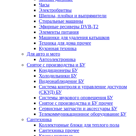
Часы
Электробритвы
Щипцы, плойки и выпрямители
Стиральные машины
Эфирные ресиверы DVB-T2
Элементы питания
Машинки для удаления катышков
Техника для дома прочее
Кухонная техника
Для авто и мото
Автоэлектроника
Снятое с производства и БУ
Кондиционеры БУ
Холодильники БУ
Видеонаблюдение БУ
Система контроля и управление доступом
(СКУД) БУ
Системы звукового оповещения БУ
Снятое с производства и БУ прочее
Сервисные запчасти и аксессуары БУ
Телекоммуникационное оборудование БУ
Сантехника
Коллекторные блоки для теплого пола
Сантехника прочее
Краны шаровые