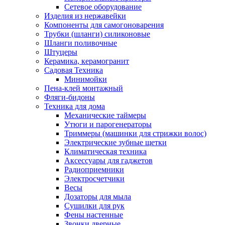
Сетевое оборудование
Изделия из нержавейки
Компоненты для самогоноварения
Трубки (шланги) силиконовые
Шланги поливочные
Штуцеры
Керамика, керамогранит
Садовая Техника
Минимойки
Пена-клей монтажный
Фляги-бидоны
Техника для дома
Механические таймеры
Утюги и парогенераторы
Триммеры (машинки для стрижки волос)
Электрические зубные щетки
Климатическая техника
Аксессуары для гаджетов
Радиоприемники
Электросчетчики
Весы
Дозаторы для мыла
Сушилки для рук
Фены настенные
Звонки дверные