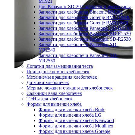
M1921
Для Panasonic SD-207 запчасти и аксессуары
Запчасти для хлебопечи Binatone BM202
Запчасти для хлебопечи Gorenje BM1210BK
Запчасти для хлебопечи Gorenje BM910WII
Запчасти для хлебопечи Panasonic SD-B2510
Запчасти для хлебопечи Panasonic SD-R2520
Запчасти для хлебопечи Panasonic SD-R2530
Запчасти для хлебопечи Panasonic SD-
YR2540
Запчасти для хлебопечи Panasonic SD-
YR2550
Лопатки для замешивания теста
Приводные ремни хлебопечек
Механизмы вращения хлебопечек
Датчики хлебопечек
Мерные ложки и стаканы для хлебопечек
Сальники вала хлебопечек
ТЭНы для хлебопечек
Формы для выпечки хлеба
Формы для выпечки хлеба Bork
Формы для выпечки хлеба LG
Формы для выпечки хлеба Kenwood
Формы для выпечки хлеба Moulinex
Формы для выпечки хлеба Gorenje