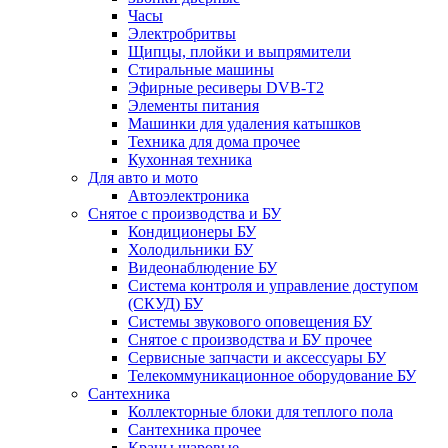
Часы
Электробритвы
Щипцы, плойки и выпрямители
Стиральные машины
Эфирные ресиверы DVB-T2
Элементы питания
Машинки для удаления катышков
Техника для дома прочее
Кухонная техника
Для авто и мото
Автоэлектроника
Снятое с производства и БУ
Кондиционеры БУ
Холодильники БУ
Видеонаблюдение БУ
Система контроля и управление доступом
(СКУД) БУ
Системы звукового оповещения БУ
Снятое с производства и БУ прочее
Сервисные запчасти и аксессуары БУ
Телекоммуникационное оборудование БУ
Сантехника
Коллекторные блоки для теплого пола
Сантехника прочее
Краны шаровые