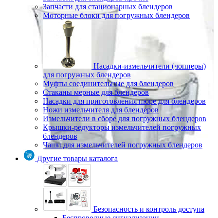
Запчасти для стационарных блендеров
Моторные блоки для погружных блендеров
Насадки-измельчители (чопперы)
для погружных блендеров
Муфты соединительные для блендеров
Стаканы мерные для блендеров
Насадки для приготовления пюре для блендеров
Ножи измельчителя для блендеров
Измельчители в сборе для погружных блендеров
Крышки-редукторы измельчителей погружных
блендеров
Чаши для измельчителей погружных блендеров
Другие товары каталога
Безопасность и контроль доступа
Беспроводные сигнализации