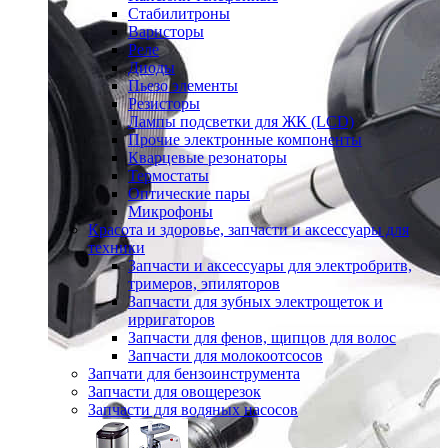
Стабилитроны
Варисторы
Реле
Диоды
Пьезо элементы
Резисторы
Лампы подсветки для ЖК (LCD)
Прочие электронные компоненты
Кварцевые резонаторы
Термостаты
Оптические пары
Микрофоны
Красота и здоровье, запчасти и аксессуары для
техники
Запчасти и аксессуары для электробритв,
тримеров, эпиляторов
Запчасти для зубных электрощеток и
ирригаторов
Запчасти для фенов, щипцов для волос
Запчасти для молокоотсосов
Запчати для бензоинструмента
Запчасти для овощерезок
Запчасти для водяных насосов