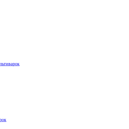
льтиварок
рок