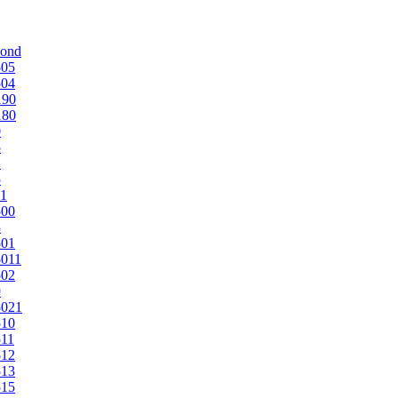
mond
505
504
190
180
0
5
1
5
1
500
3
501
011
502
9
5021
510
11
512
513
515