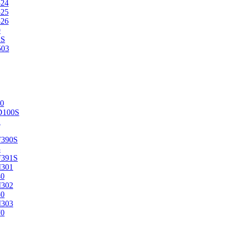
524
525
526
0
2S
503
0
D100S
2
F390S
3
F391S
M301
40
M302
50
M303
70