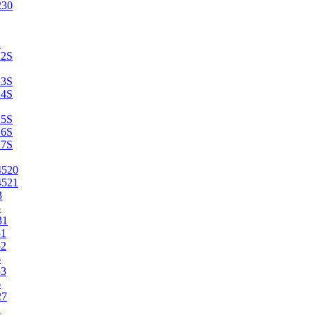
230
2
22S
23S
24S
25S
26S
27S
4520
4521
3
5
31
51
52
6
53
6
27
1