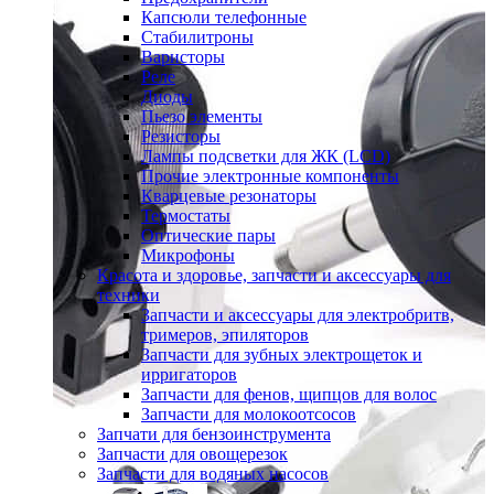
Капсюли телефонные
Стабилитроны
Варисторы
Реле
Диоды
Пьезо элементы
Резисторы
Лампы подсветки для ЖК (LCD)
Прочие электронные компоненты
Кварцевые резонаторы
Термостаты
Оптические пары
Микрофоны
Красота и здоровье, запчасти и аксессуары для
техники
Запчасти и аксессуары для электробритв,
тримеров, эпиляторов
Запчасти для зубных электрощеток и
ирригаторов
Запчасти для фенов, щипцов для волос
Запчасти для молокоотсосов
Запчати для бензоинструмента
Запчасти для овощерезок
Запчасти для водяных насосов