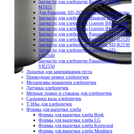
Запчасти для хлебопечи Redmond RBM-
M1921
Для Panasonic SD-207 запчасти и аксессуары
Запчасти для хлебопечи Binatone BM202
Запчасти для хлебопечи Gorenje BM1210BK
Запчасти для хлебопечи Gorenje BM910WII
Запчасти для хлебопечи Panasonic SD-B2510
Запчасти для хлебопечи Panasonic SD-R2520
Запчасти для хлебопечи Panasonic SD-R2530
Запчасти для хлебопечи Panasonic SD-
YR2540
Запчасти для хлебопечи Panasonic SD-
YR2550
Лопатки для замешивания теста
Приводные ремни хлебопечек
Механизмы вращения хлебопечек
Датчики хлебопечек
Мерные ложки и стаканы для хлебопечек
Сальники вала хлебопечек
ТЭНы для хлебопечек
Формы для выпечки хлеба
Формы для выпечки хлеба Bork
Формы для выпечки хлеба LG
Формы для выпечки хлеба Kenwood
Формы для выпечки хлеба Moulinex