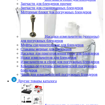
Запчасти для блендеров прочие
Запчасти для стационарных блендеров
Моторные блоки для погружных блендеров
Насадки-измельчители (чопперы)
для погружных блендеров
Муфты соединительные для блендеров
Стаканы мерные для блендеров
Насадки для приготовления пюре для блендеров
Ножи измельчителя для блендеров
Измельчители в сборе для погружных блендеров
Крышки-редукторы измельчителей погружных
блендеров
Чаши для измельчителей погружных блендеров
Другие товары каталога