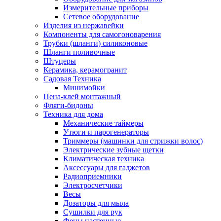
Измерительные приборы
Сетевое оборудование
Изделия из нержавейки
Компоненты для самогоноварения
Трубки (шланги) силиконовые
Шланги поливочные
Штуцеры
Керамика, керамогранит
Садовая Техника
Минимойки
Пена-клей монтажный
Фляги-бидоны
Техника для дома
Механические таймеры
Утюги и парогенераторы
Триммеры (машинки для стрижки волос)
Электрические зубные щетки
Климатическая техника
Аксессуары для гаджетов
Радиоприемники
Электросчетчики
Весы
Дозаторы для мыла
Сушилки для рук
Фены настенные