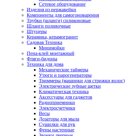
Сетевое оборудование
Изделия из нержавейки
Компоненты для самогоноварения
Трубки (шланги) силиконовые
Шланги поливочные
Штуцеры
Керамика, керамогранит
Садовая Техника
Минимойки
Пена-клей монтажный
Фляги-бидоны
Техника для дома
Механические таймеры
Утюги и парогенераторы
Триммеры (машинки для стрижки волос)
Электрические зубные щетки
Климатическая техника
Аксессуары для гаджетов
Радиоприемники
Электросчетчики
Весы
Дозаторы для мыла
Сушилки для рук
Фены настенные
Звонки дверные