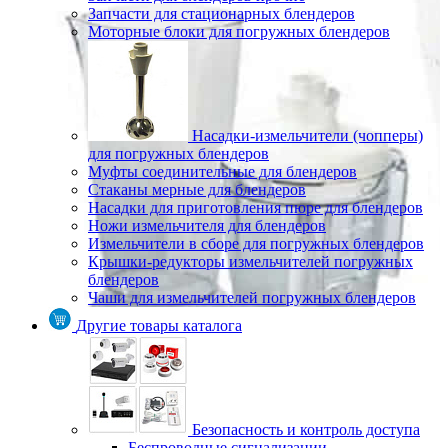
Запчасти для стационарных блендеров
Моторные блоки для погружных блендеров
Насадки-измельчители (чопперы)
для погружных блендеров
Муфты соединительные для блендеров
Стаканы мерные для блендеров
Насадки для приготовления пюре для блендеров
Ножи измельчителя для блендеров
Измельчители в сборе для погружных блендеров
Крышки-редукторы измельчителей погружных
блендеров
Чаши для измельчителей погружных блендеров
Другие товары каталога
Безопасность и контроль доступа
Беспроводные сигнализации