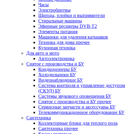
Часы
Электробритвы
Щипцы, плойки и выпрямители
Стиральные машины
Эфирные ресиверы DVB-T2
Элементы питания
Машинки для удаления катышков
Техника для дома прочее
Кухонная техника
Для авто и мото
Автоэлектроника
Снятое с производства и БУ
Кондиционеры БУ
Холодильники БУ
Видеонаблюдение БУ
Система контроля и управление доступом
(СКУД) БУ
Системы звукового оповещения БУ
Снятое с производства и БУ прочее
Сервисные запчасти и аксессуары БУ
Телекоммуникационное оборудование БУ
Сантехника
Коллекторные блоки для теплого пола
Сантехника прочее
Краны шаровые