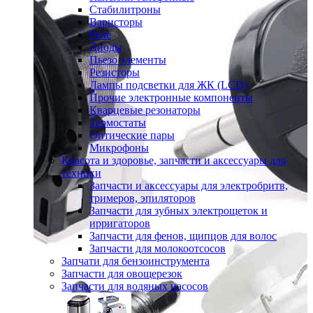
Стабилитроны
Варисторы
Реле
Диоды
Пьезо элементы
Резисторы
Лампы подсветки для ЖК (LCD)
Прочие электронные компоненты
Кварцевые резонаторы
Термостаты
Оптические пары
Микрофоны
Красота и здоровье, запчасти и аксессуары для
техники
Запчасти и аксессуары для электробритв,
тримеров, эпиляторов
Запчасти для зубных электрощеток и
ирригаторов
Запчасти для фенов, щипцов для волос
Запчасти для молокоотсосов
Запчати для бензоинструмента
Запчасти для овощерезок
Запчасти для водяных насосов