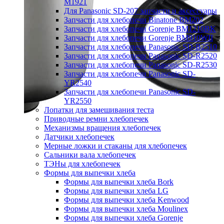
M1921
Для Panasonic SD-207 запчасти и аксессуары
Запчасти для хлебопечи Binatone BM202
Запчасти для хлебопечи Gorenje BM1210BK
Запчасти для хлебопечи Gorenje BM910WII
Запчасти для хлебопечи Panasonic SD-B2510
Запчасти для хлебопечи Panasonic SD-R2520
Запчасти для хлебопечи Panasonic SD-R2530
Запчасти для хлебопечи Panasonic SD-
YR2540
Запчасти для хлебопечи Panasonic SD-
YR2550
Лопатки для замешивания теста
Приводные ремни хлебопечек
Механизмы вращения хлебопечек
Датчики хлебопечек
Мерные ложки и стаканы для хлебопечек
Сальники вала хлебопечек
ТЭНы для хлебопечек
Формы для выпечки хлеба
Формы для выпечки хлеба Bork
Формы для выпечки хлеба LG
Формы для выпечки хлеба Kenwood
Формы для выпечки хлеба Moulinex
Формы для выпечки хлеба Gorenje