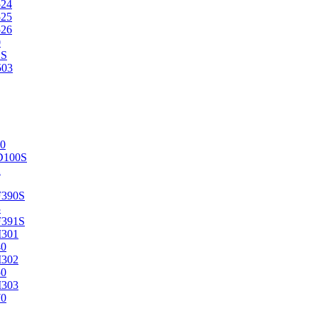
524
525
526
0
2S
503
0
D100S
2
F390S
3
F391S
M301
40
M302
50
M303
70