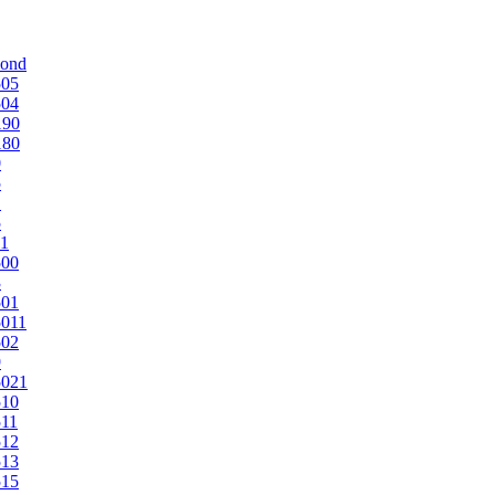
mond
505
504
190
180
0
5
1
5
1
500
3
501
011
502
9
5021
510
11
512
513
515