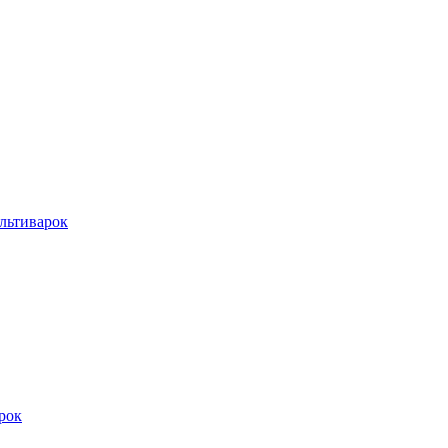
льтиварок
рок