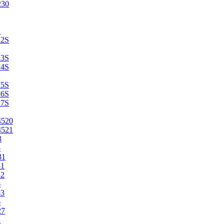
230
2
22S
23S
24S
25S
26S
27S
4520
4521
3
5
31
51
52
6
53
6
27
1