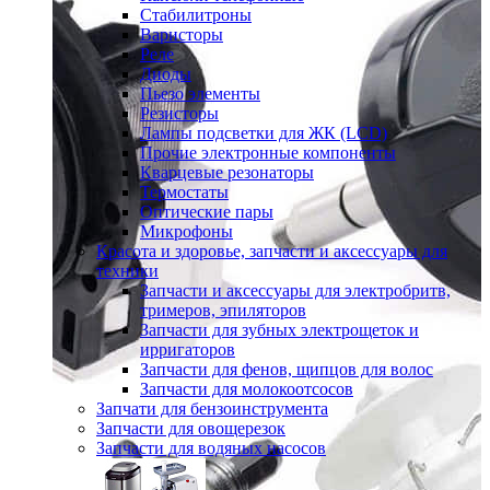
Стабилитроны
Варисторы
Реле
Диоды
Пьезо элементы
Резисторы
Лампы подсветки для ЖК (LCD)
Прочие электронные компоненты
Кварцевые резонаторы
Термостаты
Оптические пары
Микрофоны
Красота и здоровье, запчасти и аксессуары для
техники
Запчасти и аксессуары для электробритв,
тримеров, эпиляторов
Запчасти для зубных электрощеток и
ирригаторов
Запчасти для фенов, щипцов для волос
Запчасти для молокоотсосов
Запчати для бензоинструмента
Запчасти для овощерезок
Запчасти для водяных насосов