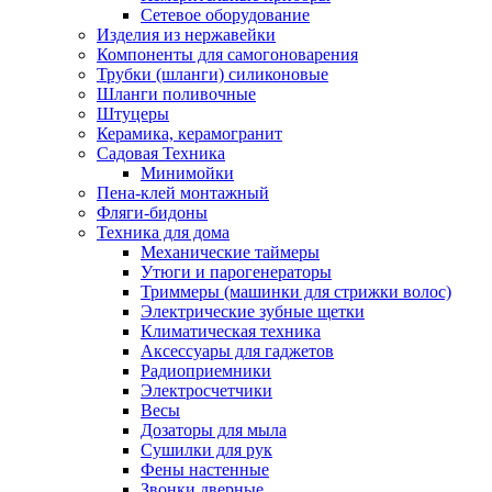
Сетевое оборудование
Изделия из нержавейки
Компоненты для самогоноварения
Трубки (шланги) силиконовые
Шланги поливочные
Штуцеры
Керамика, керамогранит
Садовая Техника
Минимойки
Пена-клей монтажный
Фляги-бидоны
Техника для дома
Механические таймеры
Утюги и парогенераторы
Триммеры (машинки для стрижки волос)
Электрические зубные щетки
Климатическая техника
Аксессуары для гаджетов
Радиоприемники
Электросчетчики
Весы
Дозаторы для мыла
Сушилки для рук
Фены настенные
Звонки дверные