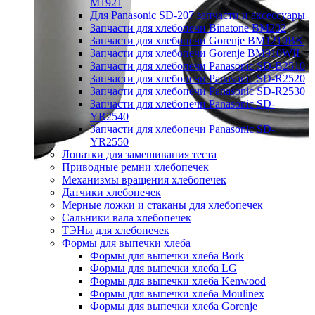
M1921
Для Panasonic SD-207 запчасти и аксессуары
Запчасти для хлебопечи Binatone BM202
Запчасти для хлебопечи Gorenje BM1210BK
Запчасти для хлебопечи Gorenje BM910WII
Запчасти для хлебопечи Panasonic SD-B2510
Запчасти для хлебопечи Panasonic SD-R2520
Запчасти для хлебопечи Panasonic SD-R2530
Запчасти для хлебопечи Panasonic SD-
YR2540
Запчасти для хлебопечи Panasonic SD-
YR2550
Лопатки для замешивания теста
Приводные ремни хлебопечек
Механизмы вращения хлебопечек
Датчики хлебопечек
Мерные ложки и стаканы для хлебопечек
Сальники вала хлебопечек
ТЭНы для хлебопечек
Формы для выпечки хлеба
Формы для выпечки хлеба Bork
Формы для выпечки хлеба LG
Формы для выпечки хлеба Kenwood
Формы для выпечки хлеба Moulinex
Формы для выпечки хлеба Gorenje