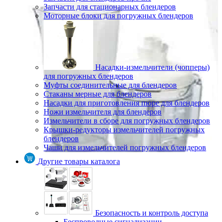
Запчасти для стационарных блендеров
Моторные блоки для погружных блендеров
Насадки-измельчители (чопперы)
для погружных блендеров
Муфты соединительные для блендеров
Стаканы мерные для блендеров
Насадки для приготовления пюре для блендеров
Ножи измельчителя для блендеров
Измельчители в сборе для погружных блендеров
Крышки-редукторы измельчителей погружных
блендеров
Чаши для измельчителей погружных блендеров
Другие товары каталога
Безопасность и контроль доступа
Беспроводные сигнализации