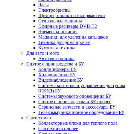
Часы
Электробритвы
Щипцы, плойки и выпрямители
Стиральные машины
Эфирные ресиверы DVB-T2
Элементы питания
Машинки для удаления катышков
Техника для дома прочее
Кухонная техника
Для авто и мото
Автоэлектроника
Снятое с производства и БУ
Кондиционеры БУ
Холодильники БУ
Видеонаблюдение БУ
Система контроля и управление доступом
(СКУД) БУ
Системы звукового оповещения БУ
Снятое с производства и БУ прочее
Сервисные запчасти и аксессуары БУ
Телекоммуникационное оборудование БУ
Сантехника
Коллекторные блоки для теплого пола
Сантехника прочее
Краны шаровые