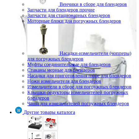
Венчики в сборе для блендеров
Запчасти для блендеров прочие
Запчасти для стационарных блендеров
Моторные блоки для погружных блендеров
Насадки-измельчители (чопперы)
для погружных блендеров
Муфты соединительные для блендеров
Стаканы мерные для блендеров
Насадки для приготовления пюре для блендеров
Ножи измельчителя для блендеров
Измельчители в сборе для погружных блендеров
Крышки-редукторы измельчителей погружных
блендеров
Чаши для измельчителей погружных блендеров
Другие товары каталога