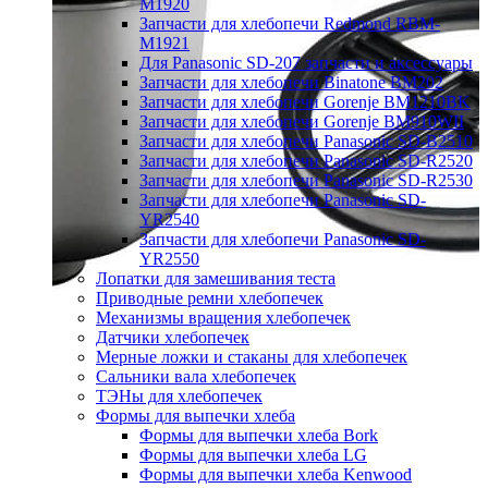
M1920
Запчасти для хлебопечи Redmond RBM-
M1921
Для Panasonic SD-207 запчасти и аксессуары
Запчасти для хлебопечи Binatone BM202
Запчасти для хлебопечи Gorenje BM1210BK
Запчасти для хлебопечи Gorenje BM910WII
Запчасти для хлебопечи Panasonic SD-B2510
Запчасти для хлебопечи Panasonic SD-R2520
Запчасти для хлебопечи Panasonic SD-R2530
Запчасти для хлебопечи Panasonic SD-
YR2540
Запчасти для хлебопечи Panasonic SD-
YR2550
Лопатки для замешивания теста
Приводные ремни хлебопечек
Механизмы вращения хлебопечек
Датчики хлебопечек
Мерные ложки и стаканы для хлебопечек
Сальники вала хлебопечек
ТЭНы для хлебопечек
Формы для выпечки хлеба
Формы для выпечки хлеба Bork
Формы для выпечки хлеба LG
Формы для выпечки хлеба Kenwood