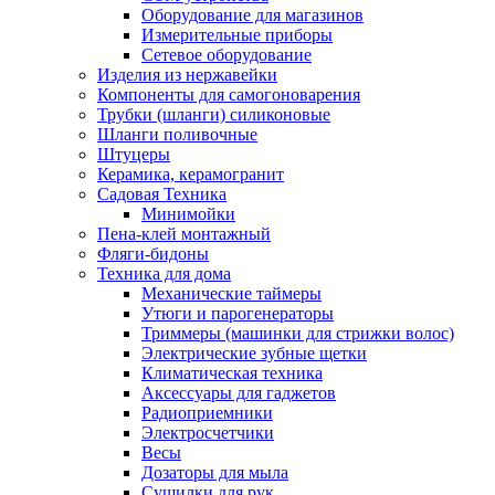
Оборудование для магазинов
Измерительные приборы
Сетевое оборудование
Изделия из нержавейки
Компоненты для самогоноварения
Трубки (шланги) силиконовые
Шланги поливочные
Штуцеры
Керамика, керамогранит
Садовая Техника
Минимойки
Пена-клей монтажный
Фляги-бидоны
Техника для дома
Механические таймеры
Утюги и парогенераторы
Триммеры (машинки для стрижки волос)
Электрические зубные щетки
Климатическая техника
Аксессуары для гаджетов
Радиоприемники
Электросчетчики
Весы
Дозаторы для мыла
Сушилки для рук