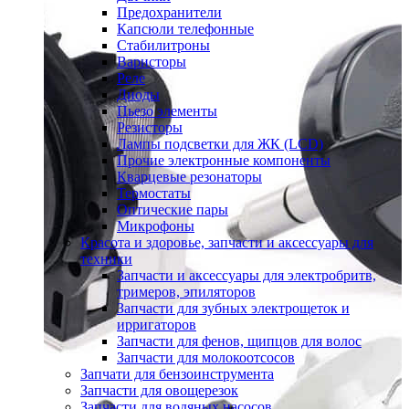
Предохранители
Капсюли телефонные
Стабилитроны
Варисторы
Реле
Диоды
Пьезо элементы
Резисторы
Лампы подсветки для ЖК (LCD)
Прочие электронные компоненты
Кварцевые резонаторы
Термостаты
Оптические пары
Микрофоны
Красота и здоровье, запчасти и аксессуары для
техники
Запчасти и аксессуары для электробритв,
тримеров, эпиляторов
Запчасти для зубных электрощеток и
ирригаторов
Запчасти для фенов, щипцов для волос
Запчасти для молокоотсосов
Запчати для бензоинструмента
Запчасти для овощерезок
Запчасти для водяных насосов