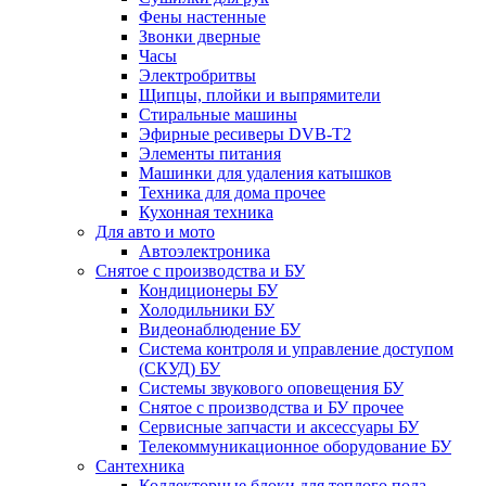
Фены настенные
Звонки дверные
Часы
Электробритвы
Щипцы, плойки и выпрямители
Стиральные машины
Эфирные ресиверы DVB-T2
Элементы питания
Машинки для удаления катышков
Техника для дома прочее
Кухонная техника
Для авто и мото
Автоэлектроника
Снятое с производства и БУ
Кондиционеры БУ
Холодильники БУ
Видеонаблюдение БУ
Система контроля и управление доступом
(СКУД) БУ
Системы звукового оповещения БУ
Снятое с производства и БУ прочее
Сервисные запчасти и аксессуары БУ
Телекоммуникационное оборудование БУ
Сантехника
Коллекторные блоки для теплого пола