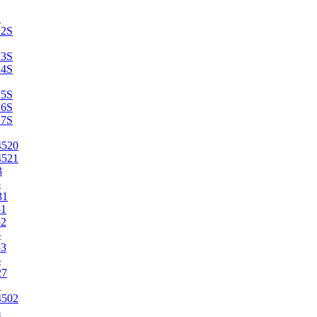
2
22S
23S
24S
25S
26S
27S
4520
4521
3
5
31
51
52
6
53
6
27
1
4502
4