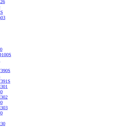
526
0
2S
503
0
D100S
2
F390S
3
F391S
M301
40
M302
50
M303
70
230