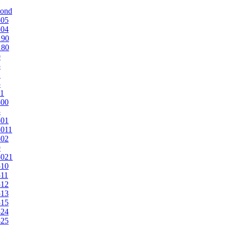
mond
505
504
190
180
0
5
1
5
1
500
3
501
011
502
9
5021
510
11
512
513
515
524
525