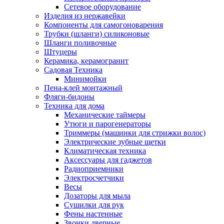
Сетевое оборудование
Изделия из нержавейки
Компоненты для самогоноварения
Трубки (шланги) силиконовые
Шланги поливочные
Штуцеры
Керамика, керамогранит
Садовая Техника
Минимойки
Пена-клей монтажный
Фляги-бидоны
Техника для дома
Механические таймеры
Утюги и парогенераторы
Триммеры (машинки для стрижки волос)
Электрические зубные щетки
Климатическая техника
Аксессуары для гаджетов
Радиоприемники
Электросчетчики
Весы
Дозаторы для мыла
Сушилки для рук
Фены настенные
Звонки дверные