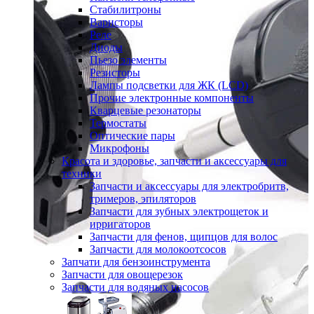
Стабилитроны
Варисторы
Реле
Диоды
Пьезо элементы
Резисторы
Лампы подсветки для ЖК (LCD)
Прочие электронные компоненты
Кварцевые резонаторы
Термостаты
Оптические пары
Микрофоны
Красота и здоровье, запчасти и аксессуары для
техники
Запчасти и аксессуары для электробритв,
тримеров, эпиляторов
Запчасти для зубных электрощеток и
ирригаторов
Запчасти для фенов, щипцов для волос
Запчасти для молокоотсосов
Запчати для бензоинструмента
Запчасти для овощерезок
Запчасти для водяных насосов