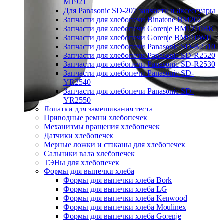
M1921
Для Panasonic SD-207 запчасти и аксессуары
Запчасти для хлебопечи Binatone BM202
Запчасти для хлебопечи Gorenje BM1210BK
Запчасти для хлебопечи Gorenje BM910WII
Запчасти для хлебопечи Panasonic SD-B2510
Запчасти для хлебопечи Panasonic SD-R2520
Запчасти для хлебопечи Panasonic SD-R2530
Запчасти для хлебопечи Panasonic SD-
YR2540
Запчасти для хлебопечи Panasonic SD-
YR2550
Лопатки для замешивания теста
Приводные ремни хлебопечек
Механизмы вращения хлебопечек
Датчики хлебопечек
Мерные ложки и стаканы для хлебопечек
Сальники вала хлебопечек
ТЭНы для хлебопечек
Формы для выпечки хлеба
Формы для выпечки хлеба Bork
Формы для выпечки хлеба LG
Формы для выпечки хлеба Kenwood
Формы для выпечки хлеба Moulinex
Формы для выпечки хлеба Gorenje