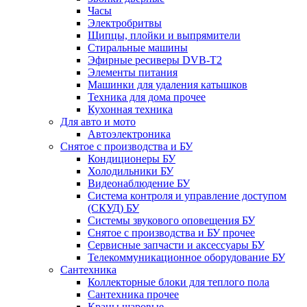
Часы
Электробритвы
Щипцы, плойки и выпрямители
Стиральные машины
Эфирные ресиверы DVB-T2
Элементы питания
Машинки для удаления катышков
Техника для дома прочее
Кухонная техника
Для авто и мото
Автоэлектроника
Снятое с производства и БУ
Кондиционеры БУ
Холодильники БУ
Видеонаблюдение БУ
Система контроля и управление доступом
(СКУД) БУ
Системы звукового оповещения БУ
Снятое с производства и БУ прочее
Сервисные запчасти и аксессуары БУ
Телекоммуникационное оборудование БУ
Сантехника
Коллекторные блоки для теплого пола
Сантехника прочее
Краны шаровые