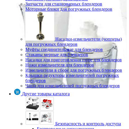
Запчасти для стационарных блендеров
Моторные блоки для погружных блендеров
Насадки-измельчители (чопперы)
для погружных блендеров
Муфты соединительные для блендеров
Стаканы мерные для блендеров
Насадки для приготовления пюре для блендеров
Ножи измельчителя для блендеров
Измельчители в сборе для погружных блендеров
Крышки-редукторы измельчителей погружных
блендеров
Чаши для измельчителей погружных блендеров
Другие товары каталога
Безопасность и контроль доступа
Беспроводные сигнализации