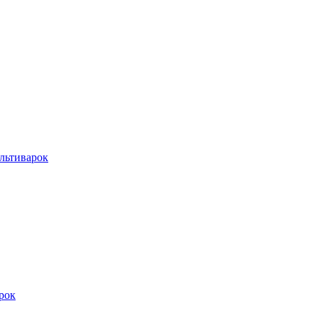
льтиварок
рок