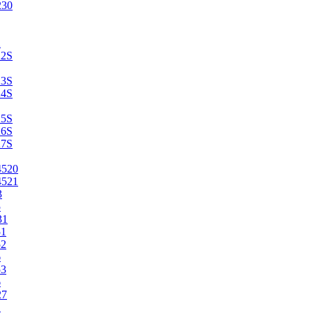
230
2
22S
23S
24S
25S
26S
27S
4520
4521
3
5
31
51
52
6
53
6
27
1