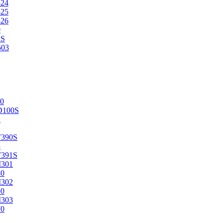
524
525
526
0
2S
503
0
D100S
2
F390S
3
F391S
M301
40
M302
50
M303
70