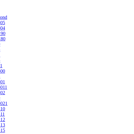
mond
505
504
190
180
0
5
1
5
1
500
3
501
011
502
9
5021
510
11
512
513
515