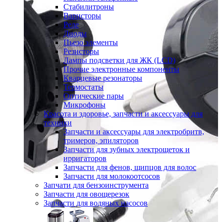
Стабилитроны
Варисторы
Реле
Диоды
Пьезо элементы
Резисторы
Лампы подсветки для ЖК (LCD)
Прочие электронные компоненты
Кварцевые резонаторы
Термостаты
Оптические пары
Микрофоны
Красота и здоровье, запчасти и аксессуары для
техники
Запчасти и аксессуары для электробритв,
тримеров, эпиляторов
Запчасти для зубных электрощеток и
ирригаторов
Запчасти для фенов, щипцов для волос
Запчасти для молокоотсосов
Запчати для бензоинструмента
Запчасти для овощерезок
Запчасти для водяных насосов