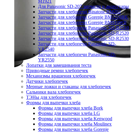
M1921
Для Panasonic SD-207 запчасти и аксессуары
Запчасти для хлебопечи Binatone BM202
Запчасти для хлебопечи Gorenje BM1210BK
Запчасти для хлебопечи Gorenje BM910WII
Запчасти для хлебопечи Panasonic SD-B2510
Запчасти для хлебопечи Panasonic SD-R2520
Запчасти для хлебопечи Panasonic SD-R2530
Запчасти для хлебопечи Panasonic SD-
YR2540
Запчасти для хлебопечи Panasonic SD-
YR2550
Лопатки для замешивания теста
Приводные ремни хлебопечек
Механизмы вращения хлебопечек
Датчики хлебопечек
Мерные ложки и стаканы для хлебопечек
Сальники вала хлебопечек
ТЭНы для хлебопечек
Формы для выпечки хлеба
Формы для выпечки хлеба Bork
Формы для выпечки хлеба LG
Формы для выпечки хлеба Kenwood
Формы для выпечки хлеба Moulinex
Формы для выпечки хлеба Gorenje