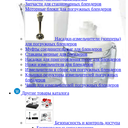
Запчасти для стационарных блендеров
Моторные блоки для погружных блендеров
Насадки-измельчители (чопперы)
для погружных блендеров
Муфты соединительные для блендеров
Стаканы мерные для блендеров
Насадки для приготовления пюре для блендеров
Ножи измельчителя для блендеров
Измельчители в сборе для погружных блендеров
Крышки-редукторы измельчителей погружных
блендеров
Чаши для измельчителей погружных блендеров
Другие товары каталога
Безопасность и контроль доступа
Беспроводные сигнализации