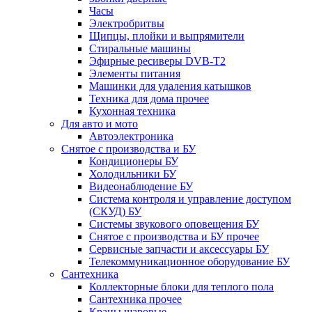
Часы
Электробритвы
Щипцы, плойки и выпрямители
Стиральные машины
Эфирные ресиверы DVB-T2
Элементы питания
Машинки для удаления катышков
Техника для дома прочее
Кухонная техника
Для авто и мото
Автоэлектроника
Снятое с производства и БУ
Кондиционеры БУ
Холодильники БУ
Видеонаблюдение БУ
Система контроля и управление доступом
(СКУД) БУ
Системы звукового оповещения БУ
Снятое с производства и БУ прочее
Сервисные запчасти и аксессуары БУ
Телекоммуникационное оборудование БУ
Сантехника
Коллекторные блоки для теплого пола
Сантехника прочее
Краны шаровые