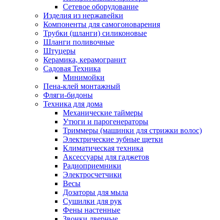
Сетевое оборудование
Изделия из нержавейки
Компоненты для самогоноварения
Трубки (шланги) силиконовые
Шланги поливочные
Штуцеры
Керамика, керамогранит
Садовая Техника
Минимойки
Пена-клей монтажный
Фляги-бидоны
Техника для дома
Механические таймеры
Утюги и парогенераторы
Триммеры (машинки для стрижки волос)
Электрические зубные щетки
Климатическая техника
Аксессуары для гаджетов
Радиоприемники
Электросчетчики
Весы
Дозаторы для мыла
Сушилки для рук
Фены настенные
Звонки дверные