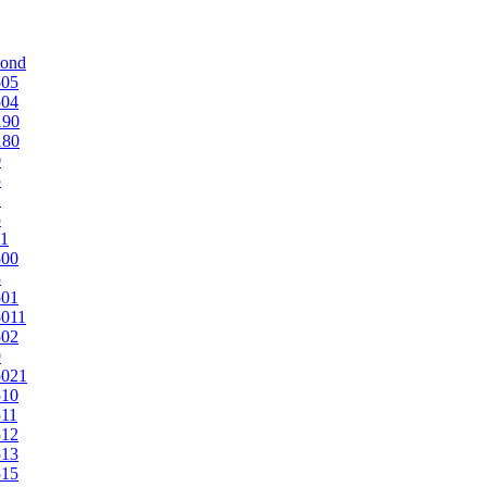
mond
505
504
190
180
0
5
1
5
1
500
3
501
011
502
9
5021
510
11
512
513
515