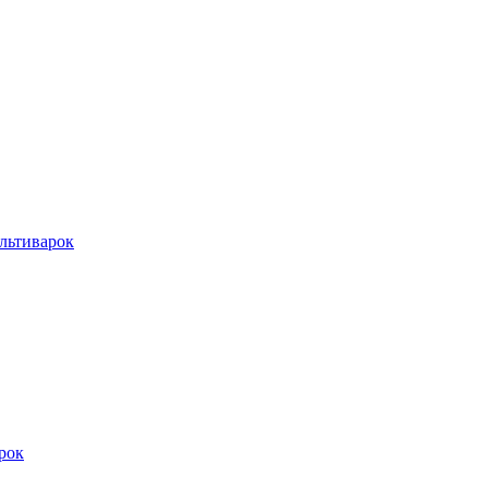
льтиварок
рок