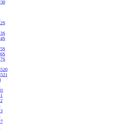
230
2
22S
23S
24S
25S
26S
27S
4520
4521
3
5
31
51
52
6
53
6
27
1