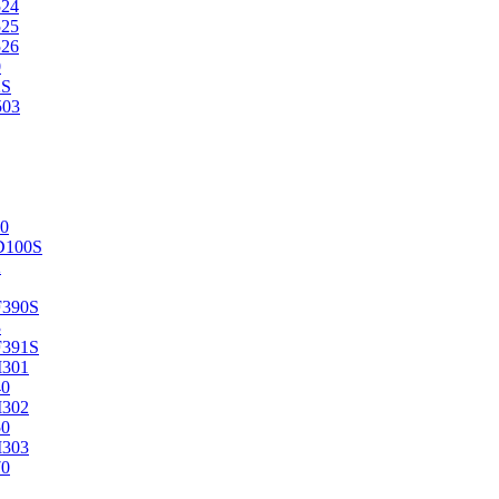
524
525
526
0
2S
503
0
D100S
2
F390S
3
F391S
M301
40
M302
50
M303
70