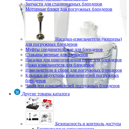
Запчасти для стационарных блендеров
Моторные блоки для погружных блендеров
Насадки-измельчители (чопперы)
для погружных блендеров
Муфты соединительные для блендеров
Стаканы мерные для блендеров
Насадки для приготовления пюре для блендеров
Ножи измельчителя для блендеров
Измельчители в сборе для погружных блендеров
Крышки-редукторы измельчителей погружных
блендеров
Чаши для измельчителей погружных блендеров
Другие товары каталога
Безопасность и контроль доступа
Беспроводные сигнализации