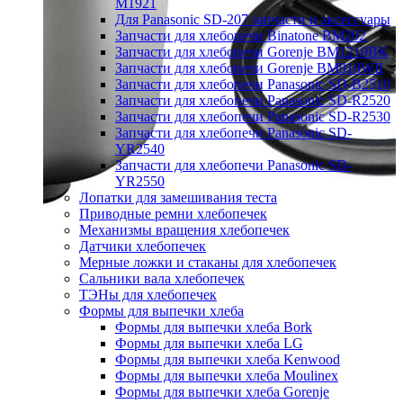
M1921
Для Panasonic SD-207 запчасти и аксессуары
Запчасти для хлебопечи Binatone BM202
Запчасти для хлебопечи Gorenje BM1210BK
Запчасти для хлебопечи Gorenje BM910WII
Запчасти для хлебопечи Panasonic SD-B2510
Запчасти для хлебопечи Panasonic SD-R2520
Запчасти для хлебопечи Panasonic SD-R2530
Запчасти для хлебопечи Panasonic SD-
YR2540
Запчасти для хлебопечи Panasonic SD-
YR2550
Лопатки для замешивания теста
Приводные ремни хлебопечек
Механизмы вращения хлебопечек
Датчики хлебопечек
Мерные ложки и стаканы для хлебопечек
Сальники вала хлебопечек
ТЭНы для хлебопечек
Формы для выпечки хлеба
Формы для выпечки хлеба Bork
Формы для выпечки хлеба LG
Формы для выпечки хлеба Kenwood
Формы для выпечки хлеба Moulinex
Формы для выпечки хлеба Gorenje