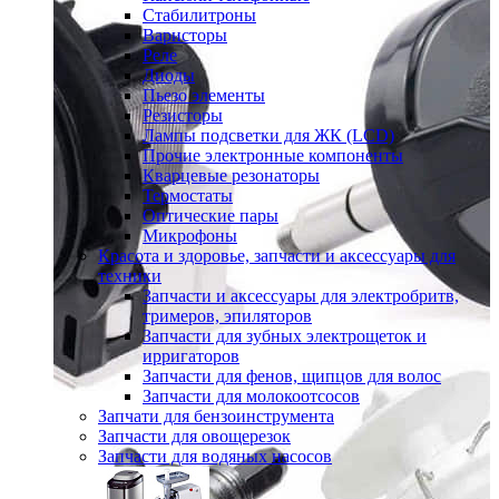
Стабилитроны
Варисторы
Реле
Диоды
Пьезо элементы
Резисторы
Лампы подсветки для ЖК (LCD)
Прочие электронные компоненты
Кварцевые резонаторы
Термостаты
Оптические пары
Микрофоны
Красота и здоровье, запчасти и аксессуары для
техники
Запчасти и аксессуары для электробритв,
тримеров, эпиляторов
Запчасти для зубных электрощеток и
ирригаторов
Запчасти для фенов, щипцов для волос
Запчасти для молокоотсосов
Запчати для бензоинструмента
Запчасти для овощерезок
Запчасти для водяных насосов