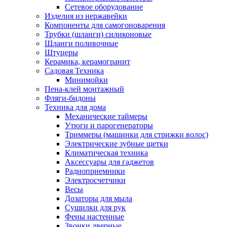
Сетевое оборудование
Изделия из нержавейки
Компоненты для самогоноварения
Трубки (шланги) силиконовые
Шланги поливочные
Штуцеры
Керамика, керамогранит
Садовая Техника
Минимойки
Пена-клей монтажный
Фляги-бидоны
Техника для дома
Механические таймеры
Утюги и парогенераторы
Триммеры (машинки для стрижки волос)
Электрические зубные щетки
Климатическая техника
Аксессуары для гаджетов
Радиоприемники
Электросчетчики
Весы
Дозаторы для мыла
Сушилки для рук
Фены настенные
Звонки дверные