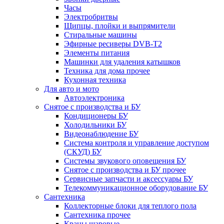
Часы
Электробритвы
Щипцы, плойки и выпрямители
Стиральные машины
Эфирные ресиверы DVB-T2
Элементы питания
Машинки для удаления катышков
Техника для дома прочее
Кухонная техника
Для авто и мото
Автоэлектроника
Снятое с производства и БУ
Кондиционеры БУ
Холодильники БУ
Видеонаблюдение БУ
Система контроля и управление доступом
(СКУД) БУ
Системы звукового оповещения БУ
Снятое с производства и БУ прочее
Сервисные запчасти и аксессуары БУ
Телекоммуникационное оборудование БУ
Сантехника
Коллекторные блоки для теплого пола
Сантехника прочее
Краны шаровые