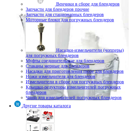
Венчики в сборе для блендеров
Запчасти для блендеров прочие
Запчасти для стационарных блендеров
Моторные блоки для погружных блендеров
Насадки-измельчители (чопперы)
для погружных блендеров
Муфты соединительные для блендеров
Стаканы мерные для блендеров
Насадки для приготовления пюре для блендеров
Ножи измельчителя для блендеров
Измельчители в сборе для погружных блендеров
Крышки-редукторы измельчителей погружных
блендеров
Чаши для измельчителей погружных блендеров
Другие товары каталога