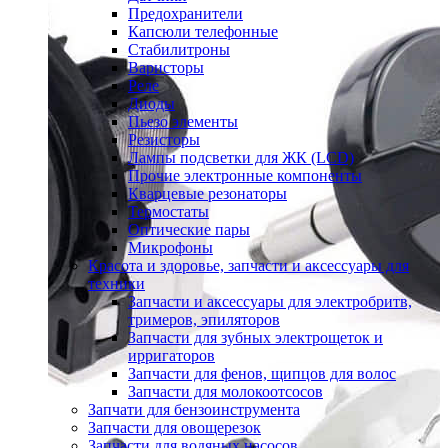
Предохранители
Капсюли телефонные
Стабилитроны
Варисторы
Реле
Диоды
Пьезо элементы
Резисторы
Лампы подсветки для ЖК (LCD)
Прочие электронные компоненты
Кварцевые резонаторы
Термостаты
Оптические пары
Микрофоны
Красота и здоровье, запчасти и аксессуары для
техники
Запчасти и аксессуары для электробритв,
тримеров, эпиляторов
Запчасти для зубных электрощеток и
ирригаторов
Запчасти для фенов, щипцов для волос
Запчасти для молокоотсосов
Запчати для бензоинструмента
Запчасти для овощерезок
Запчасти для водяных насосов