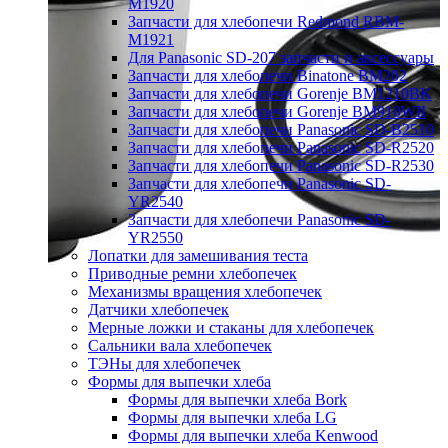
M1920
Запчасти для хлебопечи Redmond RBM-
M1921
Для Panasonic SD-207 запчасти и аксессуары
Запчасти для хлебопечи Binatone BM202
Запчасти для хлебопечи Gorenje BM1210BK
Запчасти для хлебопечи Gorenje BM910WII
Запчасти для хлебопечи Panasonic SD-B2510
Запчасти для хлебопечи Panasonic SD-R2520
Запчасти для хлебопечи Panasonic SD-R2530
Запчасти для хлебопечи Panasonic SD-
YR2540
Запчасти для хлебопечи Panasonic SD-
YR2550
Лопатки для замешивания теста
Приводные ремни хлебопечек
Механизмы вращения хлебопечек
Датчики хлебопечек
Мерные ложки и стаканы для хлебопечек
Сальники вала хлебопечек
ТЭНы для хлебопечек
Формы для выпечки хлеба
Формы для выпечки хлеба Bork
Формы для выпечки хлеба LG
Формы для выпечки хлеба Kenwood