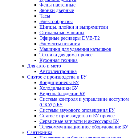
Фены настенные
Звонки дверные
Часы
Электробритвы
Щипцы, плойки и выпрямители
Стиральные машины
Эфирные ресиверы DVB-T2
Элементы питания
Машинки для удаления катышков
Техника для дома прочее
Кухонная техника
Для авто и мото
Автоэлектроника
Снятое с производства и БУ
Кондиционеры БУ
Холодильники БУ
Видеонаблюдение БУ
Система контроля и управление доступом
(СКУД) БУ
Системы звукового оповещения БУ
Снятое с производства и БУ прочее
Сервисные запчасти и аксессуары БУ
Телекоммуникационное оборудование БУ
Сантехника
Коллекторные блоки для теплого пола