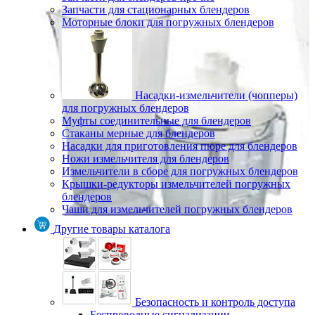
Запчасти для стационарных блендеров
Моторные блоки для погружных блендеров
Насадки-измельчители (чопперы)
для погружных блендеров
Муфты соединительные для блендеров
Стаканы мерные для блендеров
Насадки для приготовления пюре для блендеров
Ножи измельчителя для блендеров
Измельчители в сборе для погружных блендеров
Крышки-редукторы измельчителей погружных
блендеров
Чаши для измельчителей погружных блендеров
Другие товары каталога
Безопасность и контроль доступа
Беспроводные сигнализации