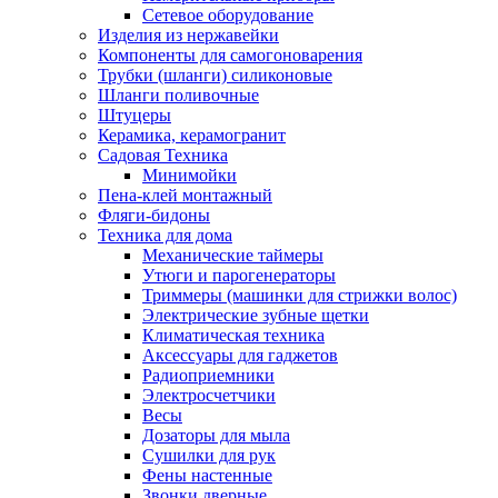
Сетевое оборудование
Изделия из нержавейки
Компоненты для самогоноварения
Трубки (шланги) силиконовые
Шланги поливочные
Штуцеры
Керамика, керамогранит
Садовая Техника
Минимойки
Пена-клей монтажный
Фляги-бидоны
Техника для дома
Механические таймеры
Утюги и парогенераторы
Триммеры (машинки для стрижки волос)
Электрические зубные щетки
Климатическая техника
Аксессуары для гаджетов
Радиоприемники
Электросчетчики
Весы
Дозаторы для мыла
Сушилки для рук
Фены настенные
Звонки дверные