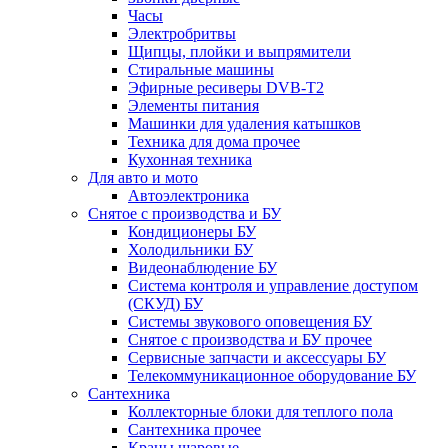
Часы
Электробритвы
Щипцы, плойки и выпрямители
Стиральные машины
Эфирные ресиверы DVB-T2
Элементы питания
Машинки для удаления катышков
Техника для дома прочее
Кухонная техника
Для авто и мото
Автоэлектроника
Снятое с производства и БУ
Кондиционеры БУ
Холодильники БУ
Видеонаблюдение БУ
Система контроля и управление доступом
(СКУД) БУ
Системы звукового оповещения БУ
Снятое с производства и БУ прочее
Сервисные запчасти и аксессуары БУ
Телекоммуникационное оборудование БУ
Сантехника
Коллекторные блоки для теплого пола
Сантехника прочее
Краны шаровые