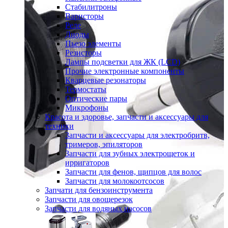
Стабилитроны
Варисторы
Реле
Диоды
Пьезо элементы
Резисторы
Лампы подсветки для ЖК (LCD)
Прочие электронные компоненты
Кварцевые резонаторы
Термостаты
Оптические пары
Микрофоны
Красота и здоровье, запчасти и аксессуары для
техники
Запчасти и аксессуары для электробритв,
тримеров, эпиляторов
Запчасти для зубных электрощеток и
ирригаторов
Запчасти для фенов, щипцов для волос
Запчасти для молокоотсосов
Запчати для бензоинструмента
Запчасти для овощерезок
Запчасти для водяных насосов