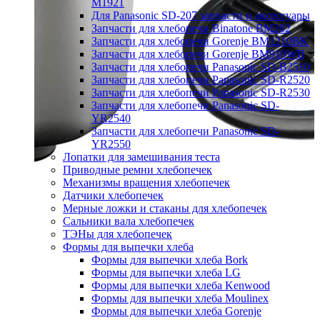
M1921
Для Panasonic SD-207 запчасти и аксессуары
Запчасти для хлебопечи Binatone BM202
Запчасти для хлебопечи Gorenje BM1210BK
Запчасти для хлебопечи Gorenje BM910WII
Запчасти для хлебопечи Panasonic SD-B2510
Запчасти для хлебопечи Panasonic SD-R2520
Запчасти для хлебопечи Panasonic SD-R2530
Запчасти для хлебопечи Panasonic SD-
YR2540
Запчасти для хлебопечи Panasonic SD-
YR2550
Лопатки для замешивания теста
Приводные ремни хлебопечек
Механизмы вращения хлебопечек
Датчики хлебопечек
Мерные ложки и стаканы для хлебопечек
Сальники вала хлебопечек
ТЭНы для хлебопечек
Формы для выпечки хлеба
Формы для выпечки хлеба Bork
Формы для выпечки хлеба LG
Формы для выпечки хлеба Kenwood
Формы для выпечки хлеба Moulinex
Формы для выпечки хлеба Gorenje