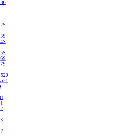
230
2
22S
23S
24S
25S
26S
27S
4520
4521
3
5
31
51
52
6
53
6
27
1