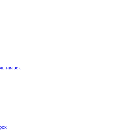
льтиварок
рок