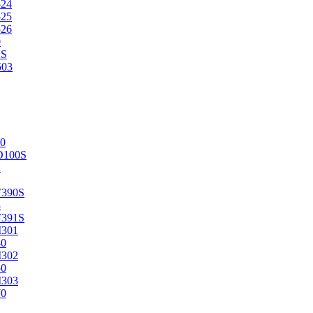
524
525
526
0
2S
503
0
D100S
2
F390S
3
F391S
M301
40
M302
50
M303
70