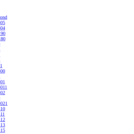
mond
505
504
190
180
0
5
1
5
1
500
3
501
011
502
9
5021
510
11
512
513
515