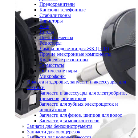
Предохранители
Капсюли телефонные
Стабилитроны
Варисторы
Реле
Диоды
Пьезо элементы
Резисторы
Лампы подсветки для ЖК (LCD)
Прочие электронные компоненты
Кварцевые резонаторы
Термостаты
Оптические пары
Микрофоны
Красота и здоровье, запчасти и аксессуары для
техники
Запчасти и аксессуары для электробритв,
тримеров, эпиляторов
Запчасти для зубных электрощеток и
ирригаторов
Запчасти для фенов, щипцов для волос
Запчасти для молокоотсосов
Запчати для бензоинструмента
Запчасти для овощерезок
Запчасти для водяных насосов