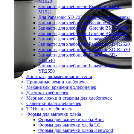
M1920
Запчасти для хлебопечи Redmond RBM-
M1921
Для Panasonic SD-207 запчасти и аксессуары
Запчасти для хлебопечи Binatone BM202
Запчасти для хлебопечи Gorenje BM1210BK
Запчасти для хлебопечи Gorenje BM910WII
Запчасти для хлебопечи Panasonic SD-B2510
Запчасти для хлебопечи Panasonic SD-R2520
Запчасти для хлебопечи Panasonic SD-R2530
Запчасти для хлебопечи Panasonic SD-
YR2540
Запчасти для хлебопечи Panasonic SD-
YR2550
Лопатки для замешивания теста
Приводные ремни хлебопечек
Механизмы вращения хлебопечек
Датчики хлебопечек
Мерные ложки и стаканы для хлебопечек
Сальники вала хлебопечек
ТЭНы для хлебопечек
Формы для выпечки хлеба
Формы для выпечки хлеба Bork
Формы для выпечки хлеба LG
Формы для выпечки хлеба Kenwood