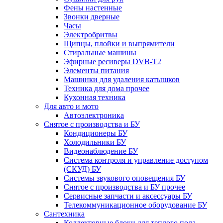
Фены настенные
Звонки дверные
Часы
Электробритвы
Щипцы, плойки и выпрямители
Стиральные машины
Эфирные ресиверы DVB-T2
Элементы питания
Машинки для удаления катышков
Техника для дома прочее
Кухонная техника
Для авто и мото
Автоэлектроника
Снятое с производства и БУ
Кондиционеры БУ
Холодильники БУ
Видеонаблюдение БУ
Система контроля и управление доступом
(СКУД) БУ
Системы звукового оповещения БУ
Снятое с производства и БУ прочее
Сервисные запчасти и аксессуары БУ
Телекоммуникационное оборудование БУ
Сантехника
Коллекторные блоки для теплого пола