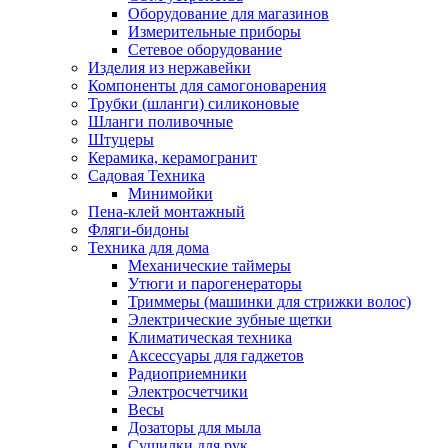
Оборудование для магазинов
Измерительные приборы
Сетевое оборудование
Изделия из нержавейки
Компоненты для самогоноварения
Трубки (шланги) силиконовые
Шланги поливочные
Штуцеры
Керамика, керамогранит
Садовая Техника
Минимойки
Пена-клей монтажный
Фляги-бидоны
Техника для дома
Механические таймеры
Утюги и парогенераторы
Триммеры (машинки для стрижки волос)
Электрические зубные щетки
Климатическая техника
Аксессуары для гаджетов
Радиоприемники
Электросчетчики
Весы
Дозаторы для мыла
Сушилки для рук