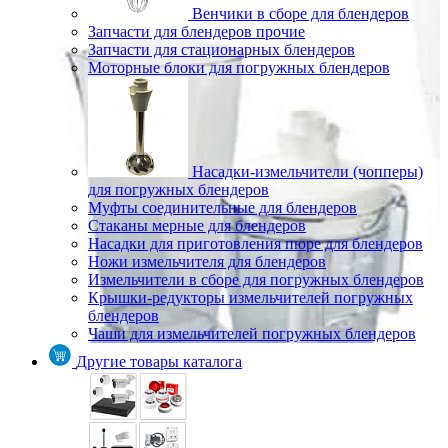
Венчики в сборе для блендеров
Запчасти для блендеров прочие
Запчасти для стационарных блендеров
Моторные блоки для погружных блендеров
Насадки-измельчители (чопперы)
для погружных блендеров
Муфты соединительные для блендеров
Стаканы мерные для блендеров
Насадки для приготовления пюре для блендеров
Ножи измельчителя для блендеров
Измельчители в сборе для погружных блендеров
Крышки-редукторы измельчителей погружных
блендеров
Чаши для измельчителей погружных блендеров
Другие товары каталога